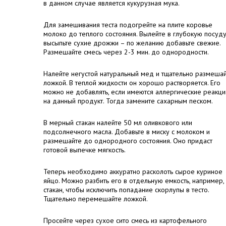
в данном случае является кукурузная мука.
Для замешивания теста подогрейте на плите коровье
молоко до теплого состояния. Вылейте в глубокую посуду
высыпьте сухие дрожжи – по желанию добавьте свежие.
Размешайте смесь через 2-3 мин. до однородности.
Налейте негустой натуральный мед и тщательно размеша
ложкой. В теплой жидкости он хорошо растворяется. Его
можно не добавлять, если имеются аллергические реакци
на данный продукт. Тогда замените сахарным песком.
В мерный стакан налейте 50 мл оливкового или
подсолнечного масла. Добавьте в миску с молоком и
размешайте до однородного состояния. Оно придаст
готовой выпечке мягкость.
Теперь необходимо аккуратно расколоть сырое куриное
яйцо. Можно разбить его в отдельную емкость, например,
стакан, чтобы исключить попадание скорлупы в тесто.
Тщательно перемешайте ложкой.
Просейте через сухое сито смесь из картофельного