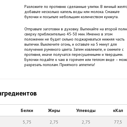
Разложите по противню сделанные улитки. В яичный желт
добавьте несколько капель воды или молока. Смажьте
булочки и посыпьте небольшим количеством кунжута.
Отправьте заготовки в духовку. Выпекайте на второй полк
сверху приблизительно 45-50 мин. Именно в этом
положении не будет сильно поджариваться нижняя часть
выпечки. Выключите огонь, и оставьте на 5 минут для
получения румяного цвета. Затем извлеките, и снимите с
противня, иначе получатся пересушенными и твердыми.
Булочки подайте к чаю в горячем или теплом виде – мож
разрезать пополам. Приятного аппетита!
нгредиентов
Белки
Жиры
Углеводы
кКал
5,75
2,75
2,75
77,5