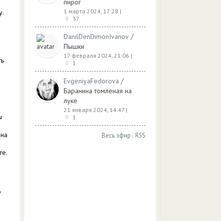
пирог
1 марта 2024, 17:28
|
у.
37
/
DanilDenDimonIvanov
Пышки
17 февраля 2024, 21:06
|
ть
1
/
EvgeniyaFedorova
Баранина томленая на
луке
21 января 2024, 14:47
|
ы
1
 на
Весь эфир
|
RSS
те.
о