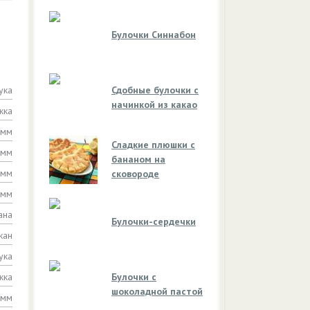
Булочки Синнабон
ука
Сдобные булочки с
начинкой из какао
жка
амм
Сладкие плюшки с
амм
бананом на
амм
сковороде
амм
ана
Булочки-сердечки
кан
ука
жка
Булочки с
шоколадной пастой
амм