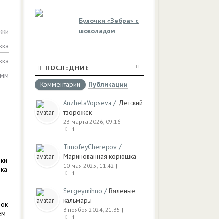
Булочки «Зебра» с
шоколадом
жки
жка
жка
ПОСЛЕДНИЕ
амм
Комментарии
Публикации
/
AnzhelaVopseva
Детский
творожок
23 марта 2026, 09:16
|
1
/
TimofeyCherepov
Маринованная корюшка
чки
10 мая 2025, 11:42
|
вка
1
/
Sergeymihno
Вяленые
кальмары
шок
3 ноября 2024, 21:35
|
ем
1