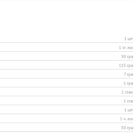
1 шт
1 ст. ло
50 гр
115 гр
7 гр
1 гр
2 стак
1 ста
1 шт
1 ч. ло
30 гр