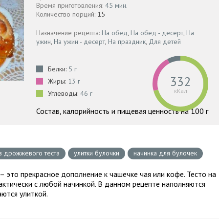
Время приготовления:
45 мин.
Количество порций:
15
Назначение рецепта:
На обед
,
На обед - десерт
,
На
ужин
,
На ужин - десерт
,
На праздник
,
Для детей
Белки:
5 г
332
Жиры:
13 г
кКал
Углеводы:
46 г
Состав, калорийность и пищевая ценность на 100 г
з дрожжевого теста
улитки булочки
начинка для булочек
– это прекрасное дополнение к чашечке чая или кофе. Тесто на
ктически с любой начинкой. В данном рецепте наполняются
ются улиткой.