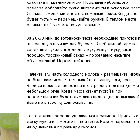
крахмала и пшеничной муки. Порциями небольшого
размера добавляйте сухие ингредиенты в основную масс
Сначала замешивайте тесто с помощью ложки. Когда оно
будет густым — перемешивайте руками. В теплом месте
оставьте на 1 час, можно чуть дольше.
За 20-30 мин. до готовности теста необходимо приготови
шоколадную начинку для булочек. В небольшой тарелке
соедините сухие ингредиенты: кукурузную муку, какао-
порошок, тростниковый сахар – по желанию насыпьте
обыкновенный. Перемешайте их.
Налейте 1/3 часть холодного молока – размешайте, чтоб
не было комочков. Затем вылейте остальную жидкость.
Варится шоколадная основа в кастрюле с толстым дном и
небольшом огне. Когда масса станет густой и при
перемешивании будет отчетливо видно дно, то выключай
Вылейте в тарелку для остывания.
Тесто должно хорошо увеличиться в размере. Присыпьте
доску мукой и замесите на ней тесто. Ножом порежьте ег
на одинаковые по размеру кусочки.