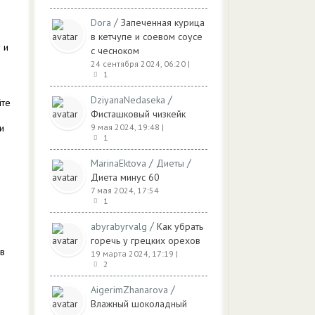
/
Dora
Запеченная курица
в кетчупе и соевом соусе
 и
с чесноком
24 сентября 2024, 06:20
|
1
/
DziyanaNedaseka
йте
Фисташковый чизкейк
и
9 мая 2024, 19:48
|
1
/
/
MarinaEktova
Диеты
Диета минус 60
7 мая 2024, 17:54
1
/
abyrabyrvalg
Как убрать
горечь у грецких орехов
 в
19 марта 2024, 17:19
|
2
/
AigerimZhanarova
Влажный шоколадный