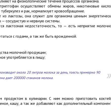
лияют на физиологические течения процессов организма.
триптофан осуществляют обмены жиров, никотиновые кисл
туберкулез и рак, нормализует кровообращение.
 из лактозы, она служит для организма ценным энергетичес
 — сосудистую и нервную системы.
ся лактозная недостаточность, то — есть неприятие молочн
аться с годами, а так же быть врожденной.
дства молочной продукции;
ое употребляется в пищу;
оизводит около 20 литров молока за день, тоесть примерно 90
 она дает 200000 стаканов молока.
м продуктом в кулинарии. С ним можно приготовить коктей
роженое, кашу, а так же добавляют как дополнительный компонен