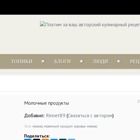
ТОПИКИ
БЛОГИ
ЛЮДИ
РЕ
Молочные продукты
Добавил:
Rinnet89
(
Связаться с автором
)
Теги:
молоко
,
молочный продукт
,
коровье молоко
Поделиться: