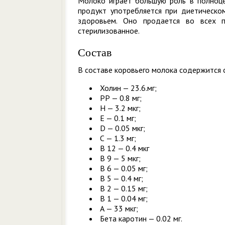
Молоко играет большую роль в полноцен
продукт употребляется при диетическо
здоровьем. Оно продается во всех п
стерилизованное.
Состав
В составе коровьего молока содержится
Холин — 23.6.мг;
РР — 0.8 мг;
Н — 3.2 мкг;
Е — 0.1 мг;
D — 0.05 мкг;
С — 1.3 мг;
В 12 — 0.4 мкг
В 9 — 5 мкг;
В 6 — 0.05 мг;
В 5 — 0.4 мг;
В 2 — 0.15 мг;
В 1 — 0.04 мг;
А — 33 мкг;
Бета каротин — 0.02 мг.