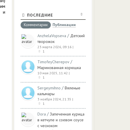
ал)
оим
е и
ПОСЛЕДНИЕ
Комментарии
Публикации
/
AnzhelaVopseva
Детский
творожок
23 марта 2026, 09:16
|
1
/
TimofeyCherepov
Маринованная корюшка
10 мая 2025, 11:42
|
1
/
Sergeymihno
Вяленые
кальмары
3 ноября 2024, 21:35
|
1
/
Dora
Запеченная курица
в кетчупе и соевом соусе
с чесноком