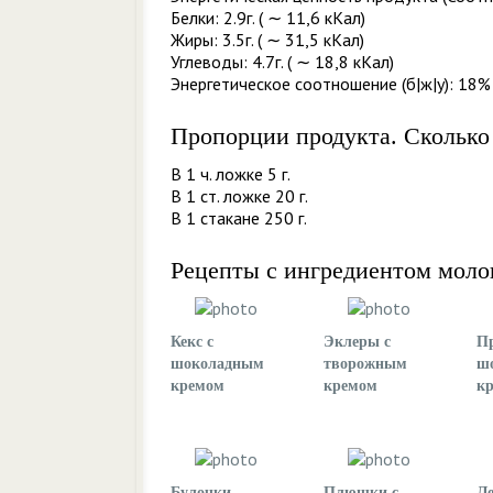
Белки: 2.9г. ( ∼ 11,6 кКал)
Жиры: 3.5г. ( ∼ 31,5 кКал)
Углеводы: 4.7г. ( ∼ 18,8 кКал)
Энергетическое соотношение (б|ж|у): 18%
Пропорции продукта. Сколько
В 1 ч. ложке 5 г.
В 1 ст. ложке 20 г.
В 1 стакане 250 г.
Рецепты с ингредиентом моло
Кекс с
Эклеры с
П
шоколадным
творожным
ш
кремом
кремом
к
Булочки
Плюшки с
Ле