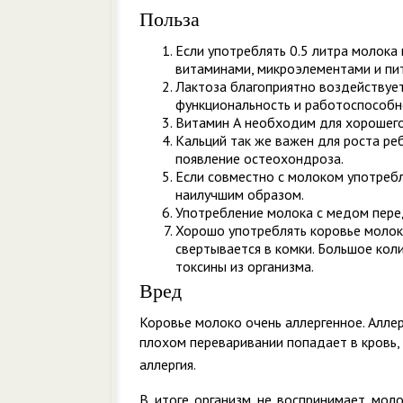
Польза
Если употреблять 0.5 литра молока
витаминами, микроэлементами и пи
Лактоза благоприятно воздействует
функциональность и работоспособн
Витамин А необходим для хорошего
Кальций так же важен для роста ре
появление остеохондроза.
Если совместно с молоком употребл
наилучшим образом.
Употребление молока с медом пере
Хорошо употреблять коровье молоко
свертывается в комки. Большое ко
токсины из организма.
Вред
Коровье молоко очень аллергенное. Аллер
плохом переваривании попадает в кровь,
аллергия.
В итоге организм не воспринимает мол