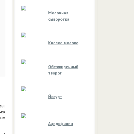
Молочная
сыворотка
Кислое молоко
Обезжиренный
творог
Йогурт
вы.
век
дно
Ацидофилин