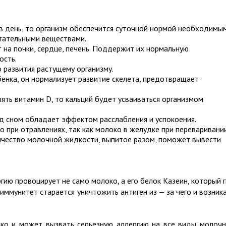
 в день, то организм обеспечится суточной нормой необходимы
тательными веществами.
 на почки, сердце, печень. Поддержит их нормальную
ость.
 развития растущему организму.
бенка, он нормализует развитие скелета, предотвращает
ять витамин D, то кальций будет усваиваться организмом
д сном обладает эффектом расслабления и успокоения.
 при отравлениях, так как молоко в желудке при переваривани
личество молочной жидкости, выпитое разом, поможет вывести
гию провоцирует не само молоко, а его белок Казеин, который 
 и
ммунитет старается уничтожить антиген
из — за чего и возник
око и может вызвать серьезную аллергию на все виды молоч