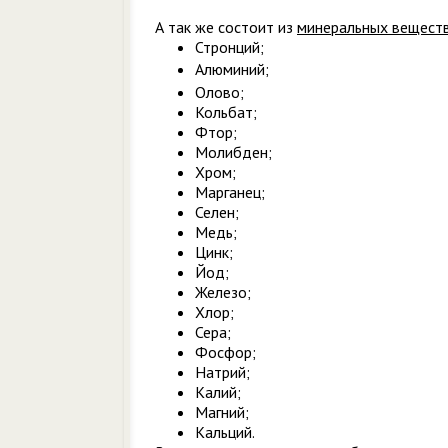
А так же состоит из
минеральных вещест
Стронций;
Алюминий;
Олово;
Кольбат;
Фтор;
Молибден;
Хром;
Марганец;
Селен;
Медь;
Цинк;
Йод;
Железо;
Хлор;
Сера;
Фосфор;
Натрий;
Калий;
Магний;
Кальций.