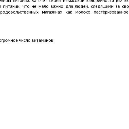
ном питании. За счет своей невысокой калорийности (62 кк
м питании, что не мало важно для людей, следящими за св
родовольственных магазинах как молоко пастеризованно
 огромное число
витаминов
: