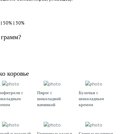
 | 50% | 30%
 грамм?
ко коровье
рофитроли с
Пирог с
Булочки с
околадным
шоколадной
шоколадным
ремом
начинкой
кремом
гкий и вкусный
Гречневые оладьи
Свиные рулетики