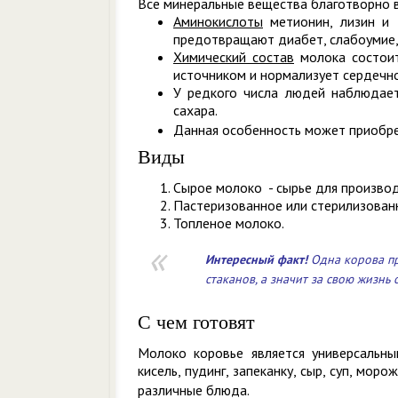
Все минеральные вещества благотворно в
Аминокислоты
метионин, лизин и 
предотвращают диабет, слабоумие, 
Химический состав
молока состоит
источником и нормализует сердечно
У редкого числа людей наблюдает
сахара.
Данная особенность может приобрет
Виды
Сырое молоко - сырье для произво
Пастеризованное или стерилизованн
Топленое молоко.
Интересный
факт!
Одна корова пр
стаканов, а значит за свою жизнь
С чем готовят
Молоко коровье является универсальны
кисель, пудинг, запеканку, сыр, суп, мо
различные блюда.