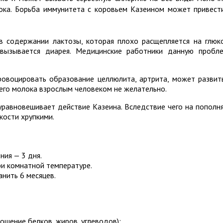
ока.
Борьба иммунитета с коровьем Казеином может привест
в содержании лактозы, которая плохо расщепляется на глюк
вызывается диарея. Медицинские работники данную пробл
овоцировать образование целлюлита, артрита, может развит
его молока взрослым человеком не желательно.
уравновешивает действие Казеина. Вследствие чего на пополн
кости хрупкими.
ния — 3 дня.
ри комнатной температуре.
нить 6 месяцев.
ошение белков, жиров, углеводов):