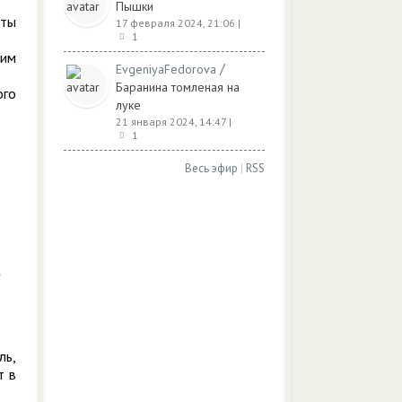
Пышки
оты
17 февраля 2024, 21:06
|
1
ким
/
EvgeniyaFedorova
Баранина томленая на
ого
луке
21 января 2024, 14:47
|
1
Весь эфир
|
RSS
ль,
т в