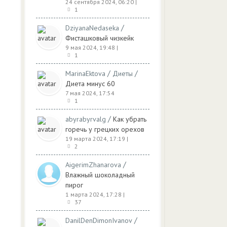
24 сентября 2024, 06:20
|
1
/
DziyanaNedaseka
Фисташковый чизкейк
9 мая 2024, 19:48
|
1
/
/
MarinaEktova
Диеты
Диета минус 60
7 мая 2024, 17:54
1
/
abyrabyrvalg
Как убрать
горечь у грецких орехов
19 марта 2024, 17:19
|
2
/
AigerimZhanarova
Влажный шоколадный
пирог
1 марта 2024, 17:28
|
37
/
DanilDenDimonIvanov