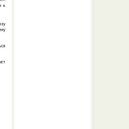
и к
озу
ему
ься
яет