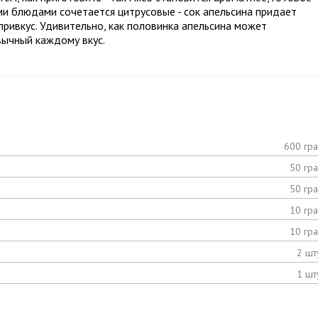
ими блюдами сочетается цитрусовые - сок апельсина придает
привкус. Удивительно, как половинка апельсина может
вычный каждому вкус.
600 гр
50 гр
50 гр
10 гр
10 гр
2 шт
1 шт