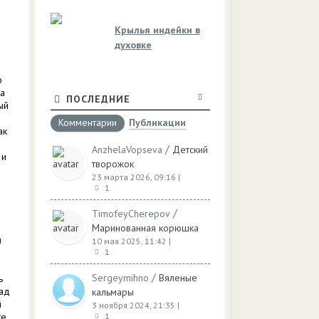
Крылья индейки в
духовке
о
ка
ПОСЛЕДНИЕ
ый
Комментарии
Публикации
ак
/
AnzhelaVopseva
Детский
 и
творожок
23 марта 2026, 09:16
|
1
/
TimofeyCherepov
Маринованная корюшка
ы
10 мая 2025, 11:42
|
1
/
Sergeymihno
Вяленые
ь
над
кальмары
й
3 ноября 2024, 21:35
|
те
1