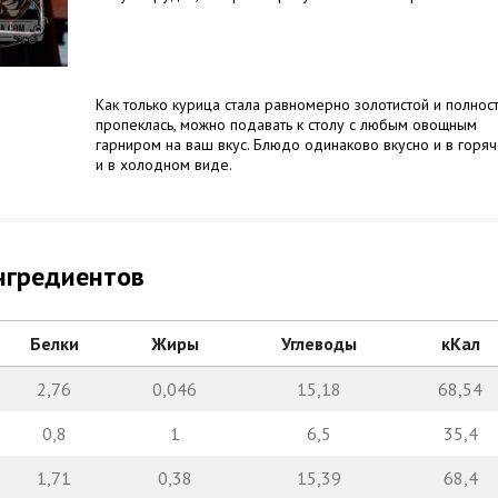
Как только курица стала равномерно золотистой и полнос
пропеклась, можно подавать к столу с любым овощным
гарниром на ваш вкус. Блюдо одинаково вкусно и в горяч
и в холодном виде.
нгредиентов
Белки
Жиры
Углеводы
кКал
2,76
0,046
15,18
68,54
0,8
1
6,5
35,4
1,71
0,38
15,39
68,4