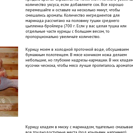
количество уксуса, если добавляете сок. Все хорошо
перемешайте и оставьте на несколько минут, чтобы
смешались ароматы. Количество ингредиентов для
маринада рассчитано на половину тушки среднего
цыпленка-бройлера (700 г. Если у вас целая тушка или
отдельные части курицы с большим весом, то
пропорционально увеличьте количество.
Курицу моем в холодной проточной воде, обсушиваем
бумажным полотенцем. В мясе кончиком ножа делаем
небольшие, но глубокие надрезы-кармашки. В них кладе
кусочки чеснока, чтобы мясо лучше пропиталось аромато
Курицу кладем в миску с маринадом, тщательно смазыва
все труднодоступные места (под крыльями, например),