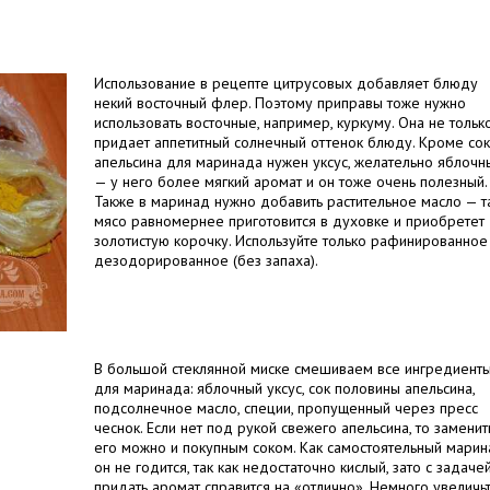
Использование в рецепте цитрусовых добавляет блюду
некий восточный флер. Поэтому приправы тоже нужно
использовать восточные, например, куркуму. Она не тольк
придает аппетитный солнечный оттенок блюду. Кроме со
апельсина для маринада нужен уксус, желательно яблочн
— у него более мягкий аромат и он тоже очень полезный.
Также в маринад нужно добавить растительное масло — т
мясо равномернее приготовится в духовке и приобретет
золотистую корочку. Используйте только рафинированное
дезодорированное (без запаха).
В большой стеклянной миске смешиваем все ингредиент
для маринада: яблочный уксус, сок половины апельсина,
подсолнечное масло, специи, пропущенный через пресс
чеснок. Если нет под рукой свежего апельсина, то заменит
его можно и покупным соком. Как самостоятельный мари
он не годится, так как недостаточно кислый, зато с задаче
придать аромат справится на «отлично». Немного увеличь