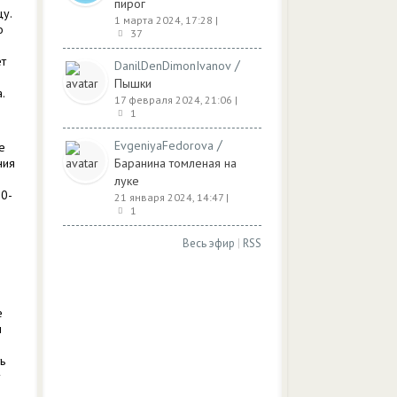
пирог
у.
1 марта 2024, 17:28
|
о
37
ет
/
DanilDenDimonIvanov
Пышки
.
17 февраля 2024, 21:06
|
1
/
EvgeniyaFedorova
е
ния
Баранина томленая на
луке
30-
21 января 2024, 14:47
|
1
Весь эфир
|
RSS
о
е
ы
ь
у