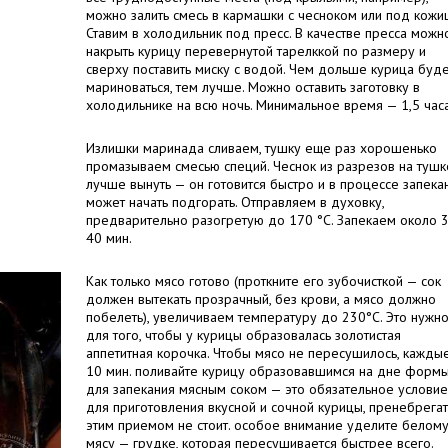
можно залить смесь в кармашки с чесноком или под кожиц
Ставим в холодильник под пресс. В качестве пресса можн
накрыть курицу перевернутой тарелккой по размеру и
сверху поставить миску с водой. Чем дольше курица буд
мариноваться, тем лучше. Можно оставить заготовку в
холодильнике на всю ночь. Минимальное время — 1,5 часа
Излишки маринада сливаем, тушку еще раз хорошенько
промазываем смесью специй. Чеснок из разрезов на тушк
лучше вынуть — он готовится быстро и в процессе запека
может начать подгорать. Отправляем в духовку,
предварительно разогретую до 170 °C. Запекаем около 
40 мин.
Как только мясо готово (проткните его зубочисткой — сок
должен вытекать прозрачный, без крови, а мясо должно
побелеть), увеличиваем температуру до 230°C. Это нужн
для того, чтобы у курицы образовалась золотистая
аппетитная корочка. Чтобы мясо не пересушилось, кажды
10 мин. поливайте курицу образовавшимся на дне форм
для запекания мясным соком — это обязательное условие
для приготовления вкусной и сочной курицы, пренебрегат
этим приемом не стоит. особое внимание уделите белом
мясу — грудке, которая пересушивается быстрее всего.