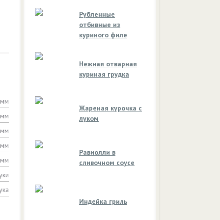
Рубленные
отбивные из
куриного филе
Нежная отварная
куриная грудка
амм
Жареная курочка с
амм
луком
амм
амм
Равиолли в
амм
сливочном соусе
уки
ука
Индейка гриль