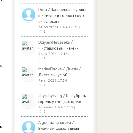
/
Dora
Запеченная курица
в кетчупе и соевом соусе
с чесноком
24 сентября 2024, 06:20
|
1
/
DziyanaNedaseka
Фисташковый чизкейк
9 мая 2024, 19:48
|
1
м
м.
/
/
MarinaEktova
Диеты
Диета минус 60
7 мая 2024, 17:54
1
/
abyrabyrvalg
Как убрать
горечь у грецких орехов
19 марта 2024, 17:19
|
2
/
AigerimZhanarova
ем
Влажный шоколадный