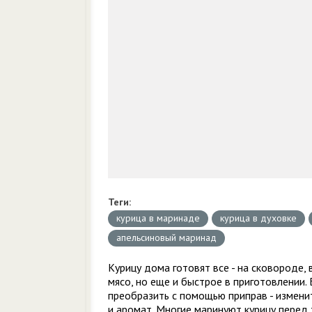
Теги:
курица в маринаде
курица в духовке
апельсиновый маринад
Курицу дома готовят все - на сковороде, 
мясо, но еще и быстрое в приготовлении.
преобразить с помощью приправ - изменит
и аромат. Многие маринуют курицу перед т