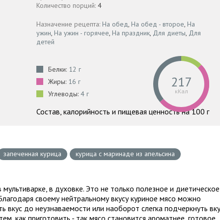
Количество порций:
4
Назначение рецепта:
На обед
,
На обед - второе
,
На
ужин
,
На ужин - горячее
,
На праздник
,
Для диеты
,
Для
детей
Белки:
12 г
217
Жиры:
16 г
кКал
Углеводы:
4 г
Состав, калорийность и пищевая ценность на 100 г
запеченная курица
курица с маринаде из апельсина
в мультиварке, в духовке. Это не только полезное и диетическое
 Благодаря своему нейтральному вкусу куриное мясо можно
ь вкус до неузнаваемости или наоборот слегка подчеркнуть вк
ем, как приготовить - так мясо становится ароматнее, готовое