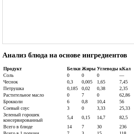
Анализ блюда на основе ингредиентов
Продукт
Белки
Жиры
Углеводы
кКал
Соль
0
0
0
—
Чеснок
0,3
0,005
1,65
7,45
Петрушка
0,185
0,02
0,38
2,35
Растительное масло
0
7
0
62,86
Брокколи
6
0,8
10,4
56
Соевый соус
3
0
3,33
25,33
Зеленый горошек
5,4
0,15
14,7
82,5
консервированный
Всего в блюде
14
7
30
236
Всего в 1 порции
7
3
15
118