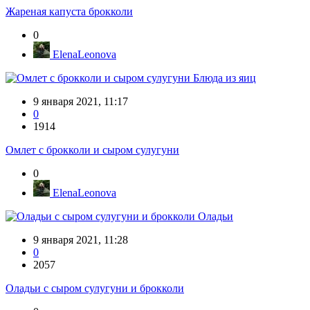
Жареная капуста брокколи
0
ElenaLeonova
Блюда из яиц
9 января 2021, 11:17
0
1914
Омлет с брокколи и сыром сулугуни
0
ElenaLeonova
Оладьи
9 января 2021, 11:28
0
2057
Оладьи с сыром сулугуни и брокколи