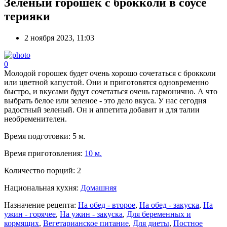
Зеленый горошек с брокколи в соусе
терияки
2 ноября 2023, 11:03
0
Молодой горошек будет очень хорошо сочетаться с брокколи
или цветной капустой. Они и приготовятся одновременно
быстро, и вкусами будут сочетаться очень гармонично. А что
выбрать белое или зеленое - это дело вкуса. У нас сегодня
радостный зеленый. Он и аппетита добавит и для талии
необременителен.
Время подготовки:
5 м.
Время приготовления:
10 м.
Количество порций:
2
Национальная кухня:
Домашняя
Назначение рецепта:
На обед - второе
,
На обед - закуска
,
На
ужин - горячее
,
На ужин - закуска
,
Для беременных и
кормящих
,
Вегетарианское питание
,
Для диеты
,
Постное