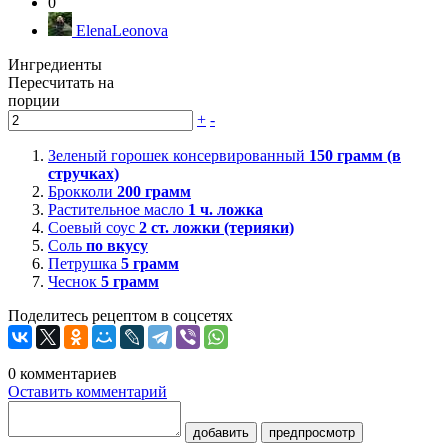
0
ElenaLeonova
Ингредиенты
Пересчитать на
порции
+
-
Зеленый горошек консервированный
150
грамм (в
стручках)
Брокколи
200
грамм
Растительное масло
1
ч. ложка
Соевый соус
2
ст. ложки (терияки)
Соль
по вкусу
Петрушка
5
грамм
Чеснок
5
грамм
Поделитесь рецептом в соцсетях
0
комментариев
Оставить комментарий
добавить
предпросмотр