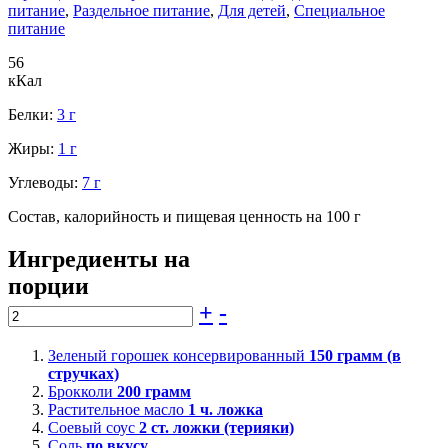
питание
,
Раздельное питание
,
Для детей
,
Специальное
питание
56
кКал
Белки:
3 г
Жиры:
1 г
Углеводы:
7 г
Состав, калорийность и пищевая ценность на 100 г
Ингредиенты на
порции
+
-
Зеленый горошек консервированный
150
грамм (в
стручках)
Брокколи
200
грамм
Растительное масло
1
ч. ложка
Соевый соус
2
ст. ложки (терияки)
Соль
по вкусу