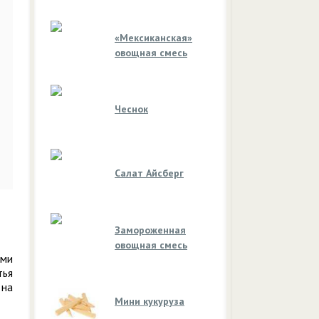
«Мексиканская»
овощная смесь
Чеснок
Салат Айсберг
Замороженная
овощная смесь
ыми
тья
 на
Мини кукуруза