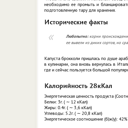
необходимо ее промыть и бланшировать 
подготовленную тару для хранения.
Исторические факты
Любопытно:
корни происхождения
ее вывели из диких сортов, но ср
Капуста брокколи пришлась по душе араб
в кулинарии, она вновь вернулась в Ита
где и сейчас пользуется большой популяр
Калорийность 28кКал
Энергетическая ценность продукта (Соотн
Белки: 3г. ( ∼ 12 кКал)
Жиры: 0.4г. ( ∼ 3,6 кКал)
Углеводы: 5.2г. ( ∼ 20,8 кКал)
Энергетическое соотношение (б|ж|у): 42%