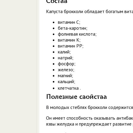
Состав
Капуста брокколи обладает богатым вит
витамин С;
бета-каротин;
фолиевая кислота;
витамин К;
витамин РР;
калий;
натрий;
фосфор;
железо;
магний;
кальций;
клетчатка
.
Полезные свойства
В молодых стеблях брокколи содержится
Он имеет способность оказывать антиба
язвы желудка и предупреждает развитие 