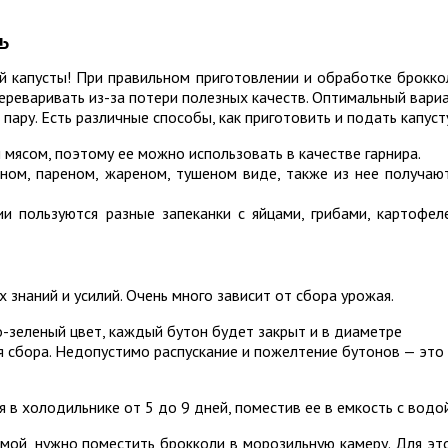
ь
й капусты! При правильном приготовлении и обработке брокко
переваривать из-за потери полезных качеств. Оптимальный вари
пару. Есть различные способы, как приготовить и подать капуст
 мясом, поэтому ее можно использовать в качестве гарнира.
ном, пареном, жареном, тушеном виде, также из нее получаю
и пользуются разные запеканки с яйцами, грибами, картофел
знаний и усилий. Очень много зависит от сбора урожая.
о-зеленый цвет, каждый бутон будет закрыт и в диаметре
ля сбора. Недопустимо распускание и пожелтение бутонов — это
 в холодильнике от 5 до 9 дней, поместив ее в емкость с водой
мой, нужно поместить брокколи в морозильную камеру. Для эт