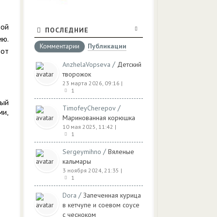
вой
ПОСЛЕДНИЕ
ию.
Комментарии
Публикации
 от
/
AnzhelaVopseva
Детский
творожок
23 марта 2026, 09:16
|
1
мый
/
TimofeyCherepov
ми,
Маринованная корюшка
10 мая 2025, 11:42
|
1
/
Sergeymihno
Вяленые
кальмары
3 ноября 2024, 21:35
|
1
/
Dora
Запеченная курица
в кетчупе и соевом соусе
с чесноком