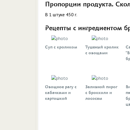
Пропорции продукта. Ско
В 1 штуке 450 г.
Рецепты с ингредиентом б
Суп с кроликом
Тушеный кролик
С
с овощами
"В
б
Овощное рагу с
Заливной пирог
В
кабачками и
с брокколи и
п
картошкой
лососем
б
цв