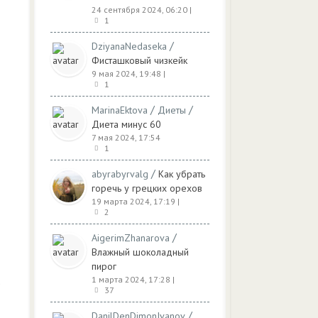
24 сентября 2024, 06:20
|
1
/
DziyanaNedaseka
Фисташковый чизкейк
9 мая 2024, 19:48
|
1
/
/
MarinaEktova
Диеты
Диета минус 60
7 мая 2024, 17:54
1
/
abyrabyrvalg
Как убрать
горечь у грецких орехов
19 марта 2024, 17:19
|
2
/
AigerimZhanarova
Влажный шоколадный
пирог
1 марта 2024, 17:28
|
в
37
/
DanilDenDimonIvanov