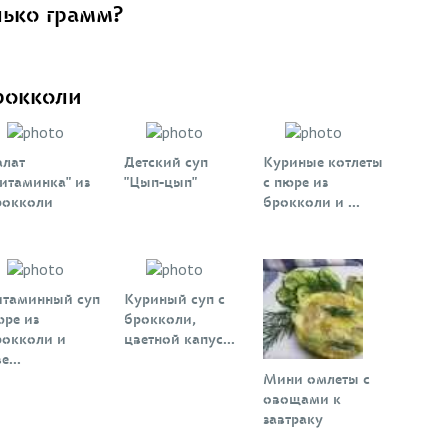
лько грамм?
рокколи
алат
Детский суп
Куриные котлеты
итаминка" из
"Цып-цып"
с пюре из
рокколи
брокколи и ...
итаминный суп
Куриный суп с
юре из
брокколи,
рокколи и
цветной капус...
е...
Мини омлеты с
овощами к
завтраку