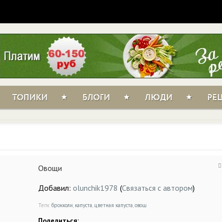
ТОПИКИ
БЛОГИ
ЛЮДИ
РЕ
Овощи
Добавил:
olunchik1978
(
Связаться с автором
)
Теги:
брокколи
,
капуста
,
цветная капуста
,
овощ
Поделиться: