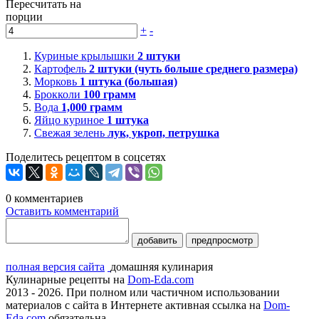
Пересчитать на
порции
+
-
Куриные крылышки
2
штуки
Картофель
2
штуки (чуть больше среднего размера)
Морковь
1
штука (большая)
Брокколи
100
грамм
Вода
1,000
грамм
Яйцо куриное
1
штука
Свежая зелень
лук, укроп, петрушка
Поделитесь рецептом в соцсетях
0
комментариев
Оставить комментарий
добавить
предпросмотр
полная версия сайта
домашняя кулинария
Кулинарные рецепты на
Dom-Eda.com
2013 - 2026. При полном или частичном использовании
материалов с сайта в Интернете активная ссылка на
Dom-
Eda.com
обязательна.