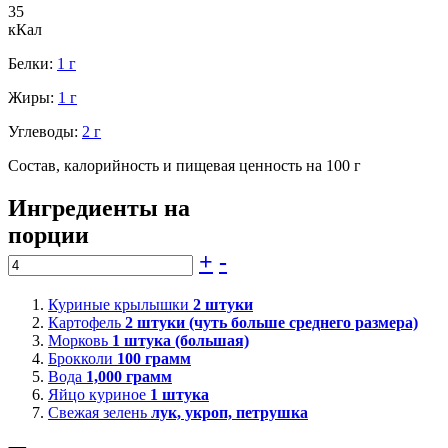
35
кКал
Белки:
1 г
Жиры:
1 г
Углеводы:
2 г
Состав, калорийность и пищевая ценность на 100 г
Ингредиенты на
порции
+
-
Куриные крылышки
2
штуки
Картофель
2
штуки (чуть больше среднего размера)
Морковь
1
штука (большая)
Брокколи
100
грамм
Вода
1,000
грамм
Яйцо куриное
1
штука
Свежая зелень
лук, укроп, петрушка