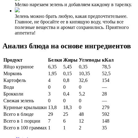
Мелко нарезаем зелень и добавляем каждому в тарелку.
Зелень можно брать любую, какая предпочтительнее.
Главное, не бросайте ее в кипящую воду, чтобы все
полезные вещества и аромат сохранились. Приятного
аппетита!
Анализ блюда на основе ингредиентов
Продукт
Белки
Жиры
Углеводы
кКал
Яйцо куриное
6,35
5,45
0,35
78,5
Морковь
1,95
0,15
10,35
52,5
Картофель
4
0,8
32,6
154
Вода
0
0
0
—
Брокколи
3
0,4
5,2
28
Свежая зелень
0
0
0
—
Куриные крылышки
13,8
18,3
0
279
Всего в блюде
29
25
48
592
Всего в 1 порции
7
6
12
148
Всего в 100 граммах
1
1
2
35