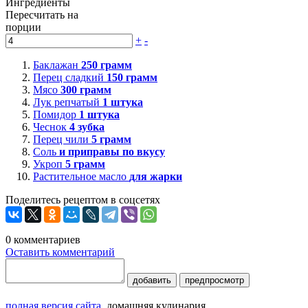
Ингредиенты
Пересчитать на
порции
+
-
Баклажан
250
грамм
Перец сладкий
150
грамм
Мясо
300
грамм
Лук репчатый
1
штука
Помидор
1
штука
Чеснок
4
зубка
Перец чили
5
грамм
Соль
и приправы по вкусу
Укроп
5
грамм
Растительное масло
для жарки
Поделитесь рецептом в соцсетях
0
комментариев
Оставить комментарий
добавить
предпросмотр
полная версия сайта
домашняя кулинария