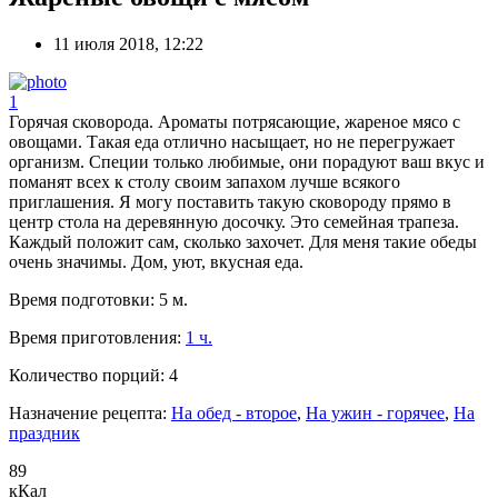
11 июля 2018, 12:22
1
Горячая сковорода. Ароматы потрясающие, жареное мясо с
овощами. Такая еда отлично насыщает, но не перегружает
организм. Специи только любимые, они порадуют ваш вкус и
поманят всех к столу своим запахом лучше всякого
приглашения. Я могу поставить такую сковороду прямо в
центр стола на деревянную досочку. Это семейная трапеза.
Каждый положит сам, сколько захочет. Для меня такие обеды
очень значимы. Дом, уют, вкусная еда.
Время подготовки:
5 м.
Время приготовления:
1 ч.
Количество порций:
4
Назначение рецепта:
На обед - второе
,
На ужин - горячее
,
На
праздник
89
кКал