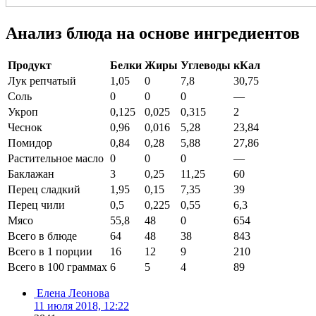
Анализ блюда на основе ингредиентов
Продукт
Белки
Жиры
Углеводы
кКал
Лук репчатый
1,05
0
7,8
30,75
Соль
0
0
0
—
Укроп
0,125
0,025
0,315
2
Чеснок
0,96
0,016
5,28
23,84
Помидор
0,84
0,28
5,88
27,86
Растительное масло
0
0
0
—
Баклажан
3
0,25
11,25
60
Перец сладкий
1,95
0,15
7,35
39
Перец чили
0,5
0,225
0,55
6,3
Мясо
55,8
48
0
654
Всего в блюде
64
48
38
843
Всего в 1 порции
16
12
9
210
Всего в 100 граммах
6
5
4
89
Елена Леонова
11 июля 2018, 12:22