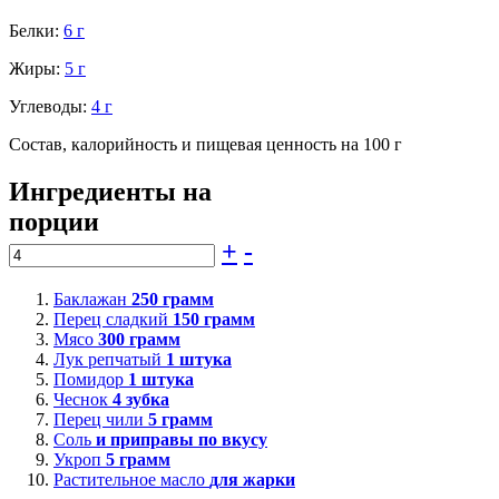
Белки:
6 г
Жиры:
5 г
Углеводы:
4 г
Состав, калорийность и пищевая ценность на 100 г
Ингредиенты на
порции
+
-
Баклажан
250
грамм
Перец сладкий
150
грамм
Мясо
300
грамм
Лук репчатый
1
штука
Помидор
1
штука
Чеснок
4
зубка
Перец чили
5
грамм
Соль
и приправы по вкусу
Укроп
5
грамм
Растительное масло
для жарки