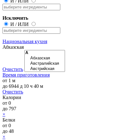
И
/
ИЛИ
Исключить
И
/
ИЛИ
Национальная кухня
Абхазская
Очистить
Время приготовления
от
1 м
до
6944 д 10 ч 40 м
Очистить
Калории
от
0
до
797
×
Белки
от
0
до
48
×