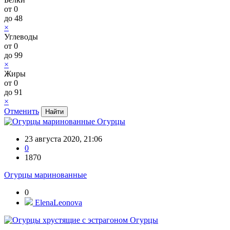
от
0
до
48
×
Углеводы
от
0
до
99
×
Жиры
от
0
до
91
×
Отменить
Огурцы
23 августа 2020, 21:06
0
1870
Огурцы маринованные
0
ElenaLeonova
Огурцы