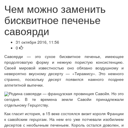
Чем можно заменить
бисквитное печенье
савоярди
31 октября 2016, 11:56
0
Савоярди — это сухое бисквитное печенье, имеющее
продолговатую форму и нежную пористую консистенцию.
Своей мировой известностью оно обязано воздушному и
невероятно вкусному десерту — «Тирамису». Это немного
странно, поскольку десерт появился намного позднее
аппетитной выпечки.
Родина савоярди — французская провинция Савойя. Но это
сегодня. В те времена земли Савойи принадлежали
отдельному Герцогству.
Как гласит история, в 15 веке состоялся визит короля Франции
к савойским герцогам. На нем его уже потчевали изобилием
десертов с необычным печеньем. Король остался доволен, и