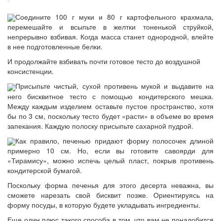
Соедините 100 г муки и 80 г картофельного крахмала,
перемешайте и всыпьте в желтки тоненькой струйкой,
непрерывно взбивая. Когда масса станет однородной, влейте
в нее подготовленные белки.
И продолжайте взбивать почти готовое тесто до воздушной
консистенции.
Присыпьте чистый, сухой противень мукой и выдавите на
него бисквитное тесто с помощью кондитерского мешка.
Между каждым изделием оставьте пустое пространство, хотя
бы по 3 см, поскольку тесто будет «расти» в объеме во время
запекания. Каждую полоску присыпьте сахарной пудрой.
Как правило, печенью придают форму полосочек длиной
примерно 10 см. Но, если вы готовите савоярди для
«Тирамису», можно испечь целый пласт, покрыв противень
кондитерской бумагой.
Поскольку форма печенья для этого десерта неважна, вы
сможете нарезать свой бисквит позже. Ориентируясь на
форму посуды, в которую будете укладывать ингредиенты.
Еще один плюс такого способа в том, что вам не понадобится