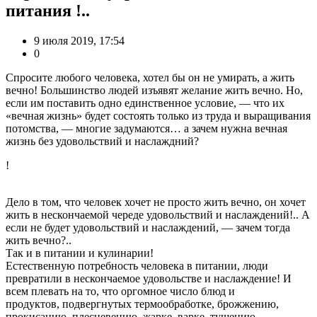
питания !..
9 июля 2019, 17:54
0
Спросите любого человека, хотел бы он не умирать, а жить
вечно! Большинство людей изъявят желание жить вечно. Но,
если им поставить одно единственное условие, — что их
«вечная жизнь» будет состоять только из труда и выращивания
потомства, — многие задумаются… а зачем нужна вечная
жизнь без удовольствий и наслаждний?
!
Дело в том, что человек хочет не просто жить вечно, он хочет
жить в нескончаемой череде удовольствий и наслаждений!.. А
если не будет удовольствий и наслаждений, — зачем тогда
жить вечно?..
Так и в питании и кулинарии!
Естественную потребность человека в питании, люди
превратили в нескончаемое удовольстве и наслаждение! И
всем плевать на то, что оргомное число блюд и
продуктов, подвергнутых термообработке, брожжению,
прокисанию, плесневению, жарке, варке, тушению,