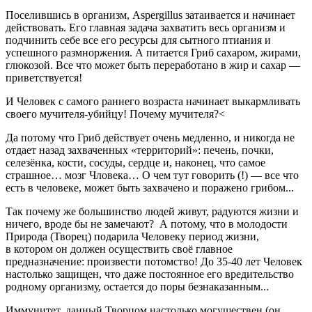
Поселившись в организм, Aspergillus затаивается и начинает
действовать. Его главная задача захватить весь организм и
подчинить себе все его ресурсы для сытного птиания и
успешного размноржения. А питается Гриб сахаром, жирами,
глюкозой. Все что может быть переработано в жир и сахар —
приветствуется!
И Человек с самого раннего возраста начинает выкармливать
своего мучителя-убийцу! Почему мучителя?<
Да потому что Гриб действует очень медленно, и никогда не
отдает назад захваченных «территорий»: печень, почки,
селезёнка, кости, сосуды, сердце и, наконец, что самое
страшное… мозг Чловека… О чем тут говорить (!) — все что
есть в человеке, может быть захвачено и поражено грибом...
Так почему же большинство людей живут, радуются жизни и
ничего, вроде бы не замечают? А потому, что в молодости
Природа (Творец) подарила Человеку период жизни,
в котором он должен осуществить своё главное
предназначение: произвести потомство! До 35-40 лет Человек
настолько защищен, что даже постоянное его вредительство
родному организму, остается до поры безнаказанным...
Иммунитет, данный Творцом настолько могуществен (он