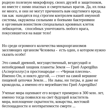
родную полезную микрофлору, своих друзей и защитников,
но вместе с ними опасных и смертельных врагов. Да, их пока
не много, и они не могут причинить вам ощутимого вреда,
так как находятся под строгим контролем вашей имунной
системы, окружены сильными и боевыми бактериямии
и оргомным воинством специальных кровяных клеток
лейкоцитов, способных уничтожить любого врага,
покусившегося на ваше тело!
Но среди огромного количества микроорганизмов
заселяющих организм Человека - есть один, о котором нужно
сказать особо!
Это самый древний, могущественный, вездесущий и
непобедимый хищник планеты Земля — Гриб Aspergillus
(Аспергиллус) в простонародье — «Черная плесень».
Именно Он, и никто другой, — стоит на самой вершине
пищевой цепочки Земли… Ни львы, ни тигры, и даже не
крокодилы, а именно его мерзейшество Гриб Aspergillus!
Ученые мира оцеивают его возраст примерно в 300 млн. лет,
именно тогда появился на свет будущий властитель
мира, воплощение скрытности, коварства, жестокой
беспощадности и неотвратимости смерти ...