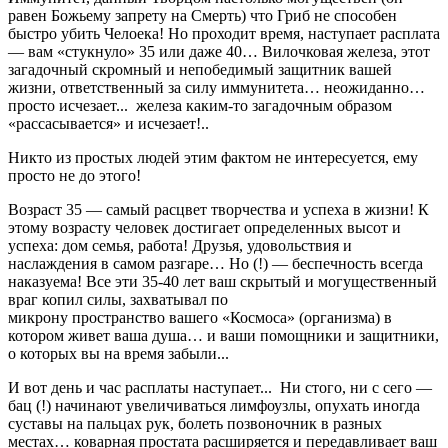
равен Божьему запрету на Смерть) что Гриб не способен
быстро убить Челоека! Но проходит время, наступает расплата
— вам «стукнуло» 35 или даже 40… Вилочковая железа, этот
загадочный скромный и непобедимый защитник вашей
жизни, ответственный за силу иммунитета… неожиданно…
просто исчезает... железа каким-то загадочным образом
«рассасывается» и исчезает!..
Никто из простых людей этим фактом не интересуется, ему
просто не до этого!
Возраст 35 — самый расцвет творчества и успеха в жизни! К
этому возрасту человек достигает определенных высот и
успеха: дом семья, работа! Друзья, удовольствия и
наслаждения в самом разгаре… Но (!) — беспечность всегда
наказуема! Все эти 35-40 лет ваш скрытый и могущественный
враг копил силы, захватывал по
микрону пространство вашего «Космоса» (организма) в
котором живет ваша душа… и ваши помощники и защитники,
о которых вы на время забыли...
И вот день и час расплаты наступает... Ни стого, ни с сего —
бац (!) начинают увеличиваться лимфоузлы, опухать иногда
суставы на пальцах рук, болеть позвоночник в разных
местах… коварная простата расширяется и передавливает ваш