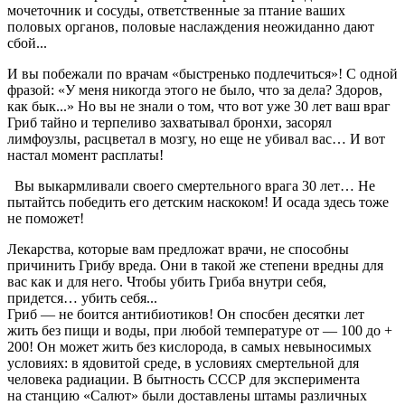
мочеточник и сосуды, ответственные за птание ваших
половых органов, половые наслаждения неожиданно дают
сбой...
И вы побежали по врачам «быстренько подлечиться»! С одной
фразой: «У меня никогда этого не было, что за дела? Здоров,
как бык...» Но вы не знали о том, что вот уже 30 лет ваш враг
Гриб тайно и терпеливо захватывал бронхи, засорял
лимфоузлы, расцветал в мозгу, но еще не убивал вас… И вот
настал момент расплаты!
Вы выкармливали своего смертельного врага 30 лет… Не
пытайтсь победить его детским наскоком! И осада здесь тоже
не поможет!
Лекарства, которые вам предложат врачи, не способны
причинить Грибу вреда. Они в такой же степени вредны для
вас как и для него. Чтобы убить Гриба внутри себя,
придется… убить себя...
Гриб — не боится антибиотиков! Он спосбен десятки лет
жить без пищи и воды, при любой температуре от — 100 до +
200! Он может жить без кислорода, в самых невыносимых
условиях: в ядовитой среде, в условиях смертельной для
человека радиации. В бытность СССР для эксперимента
на станцию «Салют» были доставлены штамы различных