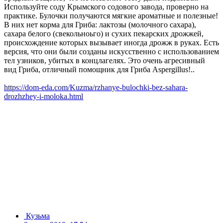
Используйте соду Крымского содового завода, проверно на
практике. Булочки получаются мягкие ароматные и полезные!
В них нет корма для Гриба: лактозы (молочного сахара),
сахара белого (свекольноьго) и сухих пекарских дрожжей,
происхождение которых вызывает иногда дрожж в руках. Есть
версия, что они были созданы искусственно с использованием
тел узников, убитых в концлагелях. Это очень агресивный
вид Гриба, отличный помощник для Гриба Aspergillus!..
https://dom-eda.com/Kuzma/rzhanye-bulochki-bez-sahara-
drozhzhey-i-moloka.html
Кузьма