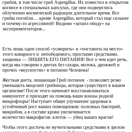
грибов, в том числе гриб Aspergillus. Их поместил в открытом
космосе в специальных капсулах, где они подверглись
облучению космической радиации длительное время. Все
грибы погибли… кроме Aspergillus, который стал еще сильнее
и почему-то агрессивней! Видимо «затаил обиду» на
экспериментаторов...
Есть лишь один способ «усмирить» и «поставить на место»
этого коварного и непобедимого, простыми средствами,
хищника — ЛИШИТЬ ЕГО ПИТАНИЯ! Вот о чем идет речь,
когда мы говорим о диетах без сахара, молока, дрожжей и
прочих «вкусностях» в питании Человека!
Жесткая диета, лишающая Гриб питания - позволяет резко
уменьшить мицелий грибницы, которая существует в вашем
организме! После этого начинает восстанавливаться
иммунитет и приходят на помощь ваши воины родной
микрофлоры! Наступает общее улучшение здоровья и
устойчивый рост ваших помощников: полезных бактерий,
микробов, а в составе крови увеличивается
количество макрофагов: клеток — убиц ваших врагов!
Чтобы этого достичь не мучительными средствами в зрелом