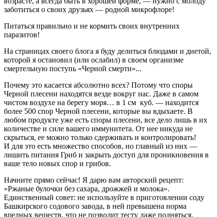
возрасте, а всегда быть в хорошей форме, — нужно с молоду
заботиться о своих друзьях — родной микрофлоре!
Питаться правильно и не кормить своих внутренних
паразитов!
На страницах своего блога я буду делиться блюдами и диетой,
которой я остановил (или ослабил) в своем организме
смертельную поступь «Черной смерти»...
Почему это касается абсолютно всех? Потому что споры
Черной плесени находятся везде вокруг нас. Даже в самом
чистом воздухе на берегу моря… в 1 см куб. — находится
более 500 спор Черной плесени, которые вы вдыхаете. В
любом продукте уже есть споры плесени, все дело лишь в их
количестве и силе вашего иммунитета. От нее никуда не
скрыться, ее можно только сдерживать и контролировать!
И для это есть множество способов, но главный из них —
лишить питания Гриб и закрыть доступ для проникновения в
ваше тело новых спор и грибов.
Начните прямо сейчас! Я дарю вам авторский рецепт:
«Ржаные булочки без сахара, дрожжей и молока».
Единственный совет: не используйте в приготовлении соду
Башкирского содового завода, в ней превышена норма
вредных веществ, что не позволит тесту даже подняться.