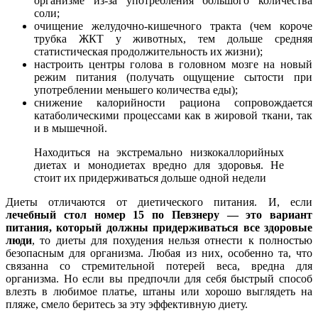
организме из-за употребления большого количества
соли;
очищение желудочно-кишечного тракта (чем короче
трубка ЖКТ у животных, тем дольше средняя
статистическая продолжительность их жизни);
настроить центры голова в головном мозге на новый
режим питания (получать ощущение сытости при
употреблении меньшего количества еды);
снижение калорийности рациона сопровождается
катаболическими процессами как в жировой ткани, так
и в мышечной.
Находиться на экстремально низкокаллорийных
диетах и монодиетах вредно для здоровья. Не
стоит их придерживаться дольше одной недели
Диеты отличаются от диетического питания. И, если
лечебный стол номер 15 по Певзнеру — это вариант
питания, который должны придерживаться все здоровые
люди
, то диеты для похудения нельзя отнести к полностью
безопасным для организма. Любая из них, особенно та, что
связанна со стремительной потерей веса, вредна для
организма. Но если вы предпочли для себя быстрый способ
влезть в любимое платье, штаны или хорошо выглядеть на
пляже, смело беритесь за эту эффективную диету.