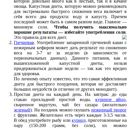
которой довольно много как в листьях, так и в качане
овоща. Капустная диета, которую можно рекомендовать
для экстремально быстрого снижения веса включает в
себя всего два продукта: воду и капусту. Причем
последний может быть в самом разном виде. Главное —
минимум соли.
Чтобы получить максимально
хорошие результаты — избегайте употребления соли
.
Это правила для всех диет.
Гречневая
. Употребление запаренной гречневой каши с
нежирным кефиром может дать результат по снижению
веса на 3-7 кг за неделю (в зависимости от
первоначальных данных). Данного питания, как и
вышеизложенной капустной диеты, нельзя
придерживаться дольше недели — так как это вредно
для здоровья.
По личному опыту известно, что это самая эффективная
диета для быстрого похудения, которая не доставляет
больших неудобств (в отличие от других монодиет).
Простая диета на каждый день. На завтрак: до еды
стакан прохладной простой воды,
куриное яйцо
,
сваренное вкрутую, чай без сахара (желательно
зеленый
). На полдник можно скушать
нежирный творог
с фруктами. Желательно есть через каждые 3-3,5 часов.
В обед употребите рыбу или
курицу
, приготовленные на
пару (150-200 грамм, без соли), их можно