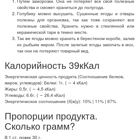
Путем заморозки. Она не потеряет все свой полезные
свойства и сможет храниться до полугода.
Голубику можно высушить. Сушенные ягоды и отвары
полезны для организма, так как тоже сохраняют все
полезные свойства. Хранить нужно в стеклянной или
керамической таре в темно месте.
Так же ягоды можно хранить в берестяном коробе, залив
их рыбьим жиром. После залитые ягоды закопать в мох,
так они не потеряют товарный вид.
Калорийность 39кКал
Энергетическая ценность продукта (Соотношение белков,
жиров, углеводов): Белки: 1г. ( ∼ 4 кКал)
Жиры: 0.5г. ( ∼ 4,5 кКал)
Углеводы: 6.6г. ( ∼ 26,4 кКал)
Энергетическое соотношение (б|ж|у): 10% | 11% | 67%
Пропорции продукта.
Сколько грамм?
В 1 ст. ложке 30 г.