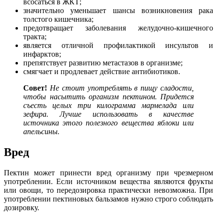
всосаться в ЖКТ;
значительно уменьшает шансы возникновения рака
толстого кишечника;
предотвращает заболевания желудочно-кишечного
тракта;
является отличной профилактикой инсультов и
инфарктов;
препятствует развитию метастазов в организме;
смягчает и продлевает действие антибиотиков.
Совет!
Не стоит употреблять в пищу сладости,
чтобы насытить организм пектином. Придется
съесть целых три килограмма мармелада или
зефира. Лучше использовать в качестве
источника этого полезного вещества яблоки или
апельсины.
Вред
Пектин может принести вред организму при чрезмерном
употреблении. Если источником вещества являются фрукты
или овощи, то передозировка практически невозможна. При
употреблении пектиновых бальзамов нужно строго соблюдать
дозировку.