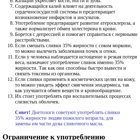
Кальций укрепляет кости, ногти и зубы.
Содержащийся калий влияет на деятельность
сердечнососудистой системы и предотвращает
возникновение инфарктов и инсультов.
Употребление предотвращает развитие атеросклероза, а
также нормализует обмен холестерина в крови.
Борется с депрессией и помогает справиться с нервными
расстройствами.
Если смешать сливки 35% жирности с соком моркови,
то можно вылечить заболевания почек и отеки.
Если у человека наблюдается истощение и резкая потеря
веса, назначают употребление сливок именно 35%
жирности. Так как они способны быстро вывести и
связать токсины из организма.
Если сливки применять в косметических целях на кожу,
то можно увидеть эффект смягчения эпидермиса, так
как улучшится обмен веществ и кровообращение.
Их стоит употреблять при воспалительных процессах
слизистых оболочек.
Совет!
Диетологи советуют употреблять сливки
35% жирности людям пожилого возраста, для
замены им части дозы сливочного масла.
Ограничение к употреблению