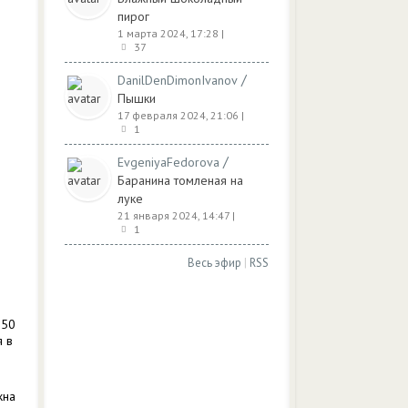
пирог
1 марта 2024, 17:28
|
37
/
DanilDenDimonIvanov
Пышки
17 февраля 2024, 21:06
|
1
о
/
EvgeniyaFedorova
Баранина томленая на
луке
21 января 2024, 14:47
|
1
Весь эфир
|
RSS
 50
я в
жна