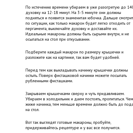
По истечению времени убираем в уже разогретую до 14
духовку на 12-18 минут. На 3-5 минуте они должны
подняться и появится знаменитая юбочка. Дальше смотри
по ситуации, как только макарон будет легко отходить от
пергамента, выключайте духовку и доставайте их.
Идеальные макароны должны быть сырыми внутри, и не
осыпаться на стол при откусывании.
Подберите каждый макарон по размеру крышечки и
разложите как на картинке, так вам будет удобней.
Перед тем как выкладывать начинку крышечки должны
остыть. Поверх фисташковой начинки можете посыпать
рубленными фисташками.
Закрываем крышечками сверху и чуть придавливаем.
Убираем в холодильник и даем постоять, пропитаться. Че
жиже начинка, тем меньше времени должно быть до под
на стол.
Вот так выглядят готовые макароны, пробуйте,
придерживайтесь рецептуре и у вас все получится.