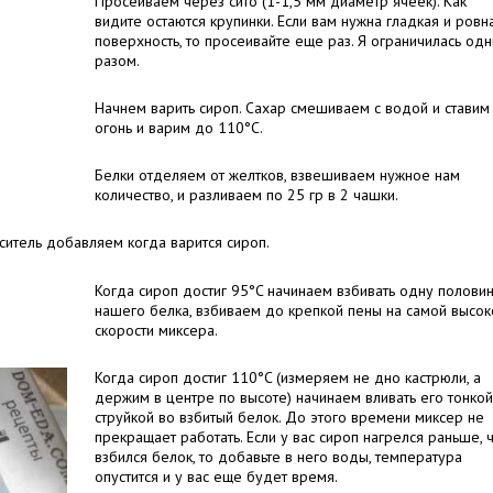
Просеиваем через сито (1-1,5 мм диаметр ячеек). Как
видите остаются крупинки. Если вам нужна гладкая и ровн
поверхность, то просеивайте еще раз. Я ограничилась од
разом.
Начнем варить сироп. Сахар смешиваем с водой и ставим
огонь и варим до 110°C.
Белки отделяем от желтков, взвешиваем нужное нам
количество, и разливаем по 25 гр в 2 чашки.
ситель добавляем когда варится сироп.
Когда сироп достиг 95°C начинаем взбивать одну полови
нашего белка, взбиваем до крепкой пены на самой высок
скорости миксера.
Когда сироп достиг 110°C (измеряем не дно кастрюли, а
держим в центре по высоте) начинаем вливать его тонкой
струйкой во взбитый белок. До этого времени миксер не
прекращает работать. Если у вас сироп нагрелся раньше, 
взбился белок, то добавьте в него воды, температура
опустится и у вас еще будет время.