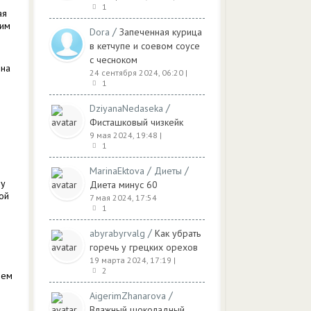
1
ая
ним
/
Dora
Запеченная курица
в кетчупе и соевом соусе
с чесноком
 на
24 сентября 2024, 06:20
|
1
/
DziyanaNedaseka
Фисташковый чизкейк
9 мая 2024, 19:48
|
1
/
/
MarinaEktova
Диеты
ну
Диета минус 60
ой
7 мая 2024, 17:54
1
/
abyrabyrvalg
Как убрать
горечь у грецких орехов
19 марта 2024, 17:19
|
2
чем
/
AigerimZhanarova
Влажный шоколадный