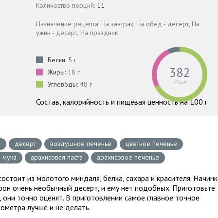
Количество порций:
11
Назначение рецепта:
На завтрак
,
На обед - десерт
,
На
ужин - десерт
,
На праздник
Белки:
5 г
382
Жиры:
18 г
кКал
Углеводы:
48 г
Состав, калорийность и пищевая ценность на 100 г
н
десерт
воздушное печенье
цветное печенье
 мука
арахисовая паста
арахисовое печенье
состоит из молотого миндаля, белка, сахара и красителя. Начин
арон очень необычный десерт, и ему нет подобных. Приготовьте
они точно оценят. В приготовлении самое главное точное
ометра лучше и не делать.