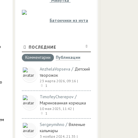
"Минутка"
Батончики из нута
о
ПОСЛЕДНИЕ
Комментарии
Публикации
/
AnzhelaVopseva
Детский
творожок
23 марта 2026, 09:16
|
о
1
/
TimofeyCherepov
Маринованная корюшка
10 мая 2025, 11:42
|
1
ем
/
Sergeymihno
Вяленые
кальмары
3 ноября 2024, 21:35
|