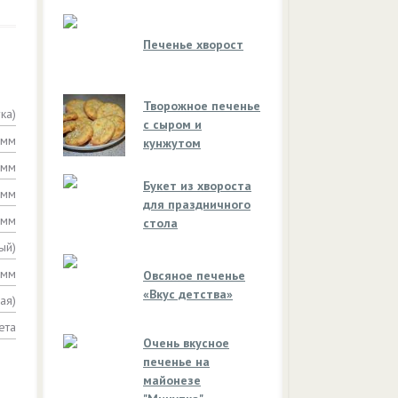
Печенье хворост
Творожное печенье
ка)
с сыром и
амм
кунжутом
амм
Букет из хвороста
амм
для праздничного
амм
стола
ый)
амм
Овсяное печенье
«Вкус детства»
ая)
ета
Очень вкусное
печенье на
майонезе