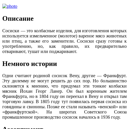
Описание
Сосиски — это колбасные изделия, для изготовления которых
используется измельченное (молотое) вареное мясо животных
или птиц, а также его заменители. Сосиски сразу готовы к
употреблению, но, как правило, их предварительно
отваривают, тушат или поджаривают.
Немного истории
Одни считают родиной сосисок Вену, другие — Франкфурт.
Эту дилемму не могут решить до сих пор. Но большинство
склоняется к мнению, что придумал эти тонкие колбаски
мясник Йохан Георг Ланер. Он был коренным жителем
Франкфурта, но в 1804 году он переехал в Вену и открыл там
торговую лавку. В 1805 году тут появилась первая сосиска из
говядины и свинины. Позже ее стали называть «венской» или
«франкфуртской». На широтах Советского Союза
промышленное производство сосисок началось в 1936 году.