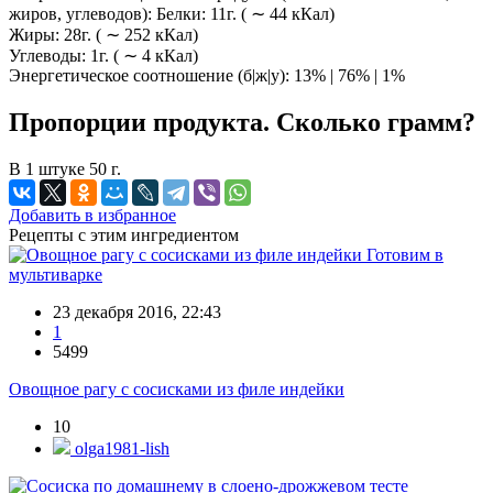
жиров, углеводов): Белки: 11г. ( ∼ 44 кКал)
Жиры: 28г. ( ∼ 252 кКал)
Углеводы: 1г. ( ∼ 4 кКал)
Энергетическое соотношение (б|ж|у): 13% | 76% | 1%
Пропорции продукта. Сколько грамм?
В 1 штуке 50 г.
Добавить в избранное
Рецепты с этим ингредиентом
Готовим в
мультиварке
23 декабря 2016, 22:43
1
5499
Овощное рагу с сосисками из филе индейки
10
olga1981-lish