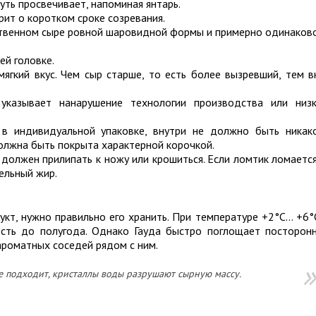
уть просвечивает, напоминая янтарь.
рит о коротком сроке созревания.
ественном сыре ровной шаровидной формы и примерно одинаков
ей головке.
ягкий вкус. Чем сыр старше, то есть более вызревший, тем в
указывает нанарушение технологии производства или низ
 в индивидуальной упаковке, внутри не должно быть никак
должна быть покрыта характерной корочкой.
 должен прилипать к ножу или крошиться. Если ломтик ломается
тельный жир.
укт, нужно правильно его хранить. При температуре +2°C… +6°
сть до полугода. Однако Гауда быстро поглощает посторон
 ароматных соседей рядом с ним.
е подходит, кристаллы воды разрушают сырную массу.