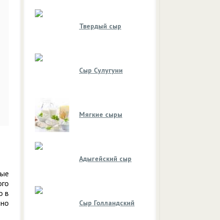
Твердый сыр
Сыр Сулугуни
Мягкие сыры
Адыгейский сыр
вые
ого
о в
дно
Сыр Голландский