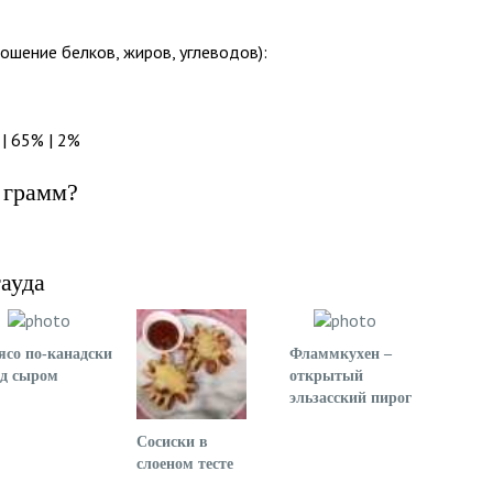
ошение белков, жиров, углеводов):
| 65% | 2%
 грамм?
ауда
со по-канадски
Фламмкухен –
од сыром
открытый
эльзасский пирог
Сосиски в
слоеном тесте