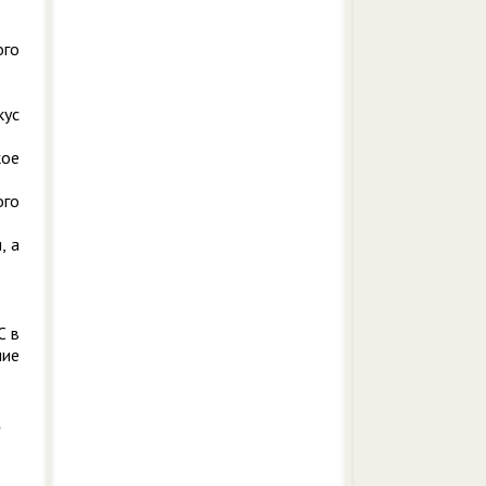
ого
кус
кое
ого
, а
C в
ние