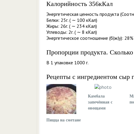
Калорийность 356кКал
Энергетическая ценность продукта (Соотн
Белки: 25г. ( ∼ 100 кКал)
Жиры: 26г. ( ∼ 234 кКал)
Углеводы: 2г. ( ∼ 8 кКал)
Энергетическое соотношение (б|ж|у): 28% 
Пропорции продукта. Сколько
В 1 упаковке 1000 г.
Рецепты с ингредиентом сыр г
Камбала
Мя
запечённая с
п
овощами
Пицца на сметане