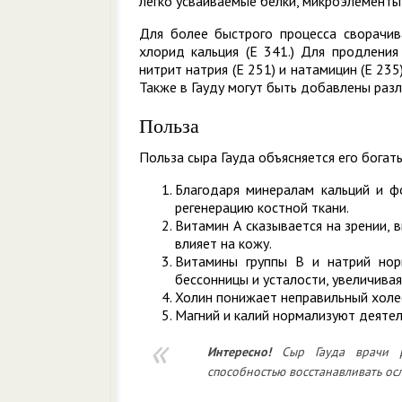
легко усваиваемые белки, микроэлементы
Для более быстрого процесса сворачив
хлорид кальция (E 341.) Для продления
нитрит натрия (E 251) и натамицин (E 235
Также в Гауду могут быть добавлены разл
Польза
Польза сыра Гауда объясняется его богат
Благодаря минералам кальций и фо
регенерацию костной ткани.
Витамин А сказывается на зрении, 
влияет на кожу.
Витамины группы В и натрий нор
бессонницы и усталости, увеличивая
Холин понижает неправильный холес
Магний и калий нормализуют деятел
Интересно!
Сыр Гауда врачи ре
способностью восстанавливать ос