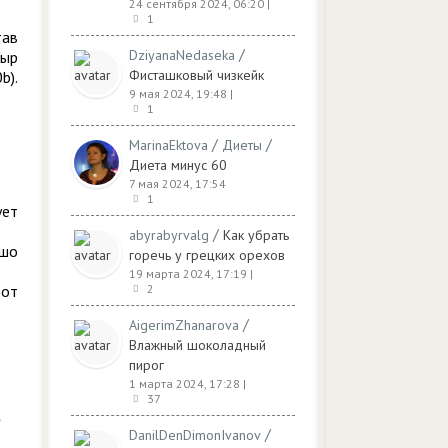
24 сентября 2024, 06:20
|
1
тав
/
DziyanaNedaseka
сыр
Фисташковый чизкейк
b).
9 мая 2024, 19:48
|
1
/
/
MarinaEktova
Диеты
Диета минус 60
7 мая 2024, 17:54
1
ует
/
abyrabyrvalg
Как убрать
ошо
горечь у грецких орехов
19 марта 2024, 17:19
|
 от
2
/
AigerimZhanarova
Влажный шоколадный
пирог
1 марта 2024, 17:28
|
37
/
DanilDenDimonIvanov