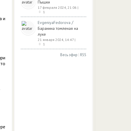
Пышки
17 февраля 2024, 21:06
|
1
а и
/
EvgeniyaFedorova
Баранина томленая на
луке
21 января 2024, 14:47
|
1
Весь эфир
|
RSS
при
сто
ере