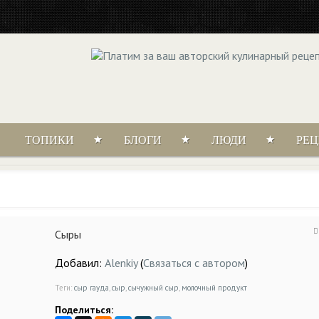
ТОПИКИ
БЛОГИ
ЛЮДИ
РЕ
Сыры
Добавил:
Alenkiy
(
Связаться с автором
)
Теги:
сыр гауда
,
сыр
,
сычужный сыр
,
молочный продукт
Поделиться: