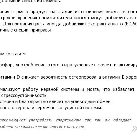
, большой список витаминов.
ания сырья в продукт на стадии изготовления вводят в сос
 сроков хранения производители иногда могут добавлять в 
). Для придания цвета иногда добавляют экстракт аннато (E 160
ичные специи, приправы.
ым составом.
сфор, употребление этого сыра укрепляет скелет и активир
витамин D снижает вероятность остеопороза, а витамин Е хор
мализуют работу нервной системы и мозга, что избавляет
 стрессоустойчивость.
терин и благоприятно влияет на углеводный обмен.
ьность сердца и сердечно-сосудистой системы.
комендуют употреблять спортсменам, так как он обладает
лабленные силы после физических нагрузок.