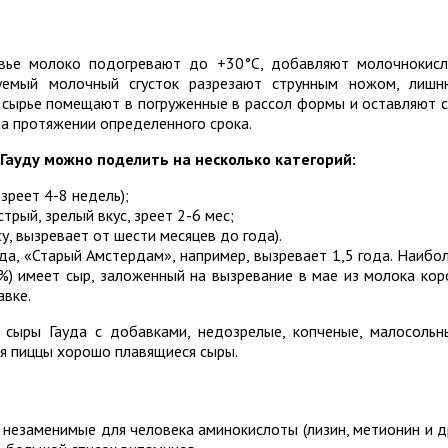
овье молоко подогревают до +30°C, добавляют молочнокис
уемый молочный сгусток разрезают струнным ножом, лиш
 сырье помещают в погруженные в рассол формы и оставляют 
на протяжении определенного срока.
Гауду можно поделить на несколько категорий:
зреет 4-8 недель);
трый, зрелый вкус, зреет 2-6 мес;
су, вызревает от шести месяцев до года).
а, «Старый Амстердам», например, вызревает 1,5 года. Наибо
%) имеет сыр, заложенный на вызревание в мае из молока кор
авке.
 сыры Гауда с добавками, недозрелые, копченые, малосольн
я пиццы хорошо плавящиеся сыры.
незаменимые для человека аминокислоты (лизин, метионин и др