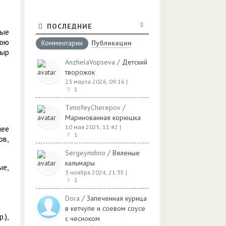
ПОСЛЕДНИЕ
лые
нюю
Комментарии
Публикации
сыр
/
AnzhelaVopseva
Детский
творожок
23 марта 2026, 09:16
|
1
/
TimofeyCherepov
Маринованная корюшка
10 мая 2025, 11:42
|
лее
1
ов,
/
Sergeymihno
Вяленые
кальмары
ые,
3 ноября 2024, 21:35
|
1
/
Dora
Запеченная курица
в кетчупе и соевом соусе
.),
с чесноком