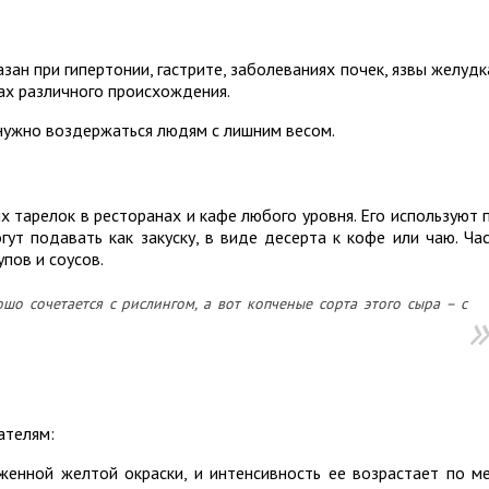
зан при гипертонии, гастрите, заболеваниях почек, язвы желудк
ах различного происхождения.
 нужно воздержаться людям с лишним весом.
х тарелок в ресторанах и кафе любого уровня. Его используют 
гут подавать как закуску, в виде десерта к кофе или чаю. Ча
пов и соусов.
шо сочетается с рислингом, а вот копченые сорта этого сыра – с
ателям:
женной желтой окраски, и интенсивность ее возрастает по м