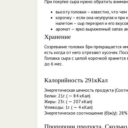
При покупке сыра нужно обратить внима
высоту головки – известно, что чем 
корочку – если она неупругая и при
налетом – сыр перезрел и его вкусо
аромат — ярко выраженный запах ам
Хранение
Созревание головки Бри прекращается им
есть когда от него отрезают кусочек. Пос
Головка сыра с целой корочкой хранится
до 6 мес.
Калорийность 291кКал
Энергетическая ценность продукта (Соотн
Белки: 21г. ( ∼ 84 кКал)
Жиры: 23г. ( ∼ 207 кКал)
Углеводы: 1г. ( ∼ 4 кКал)
Энергетическое соотношение (б|ж|у): 28% 
Пропорции продукта. Сколько