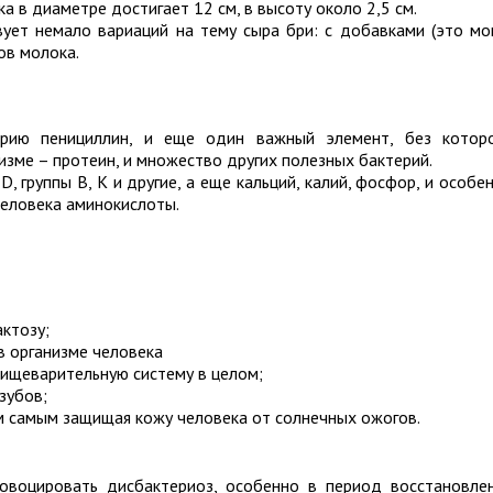
ка в диаметре достигает 12 см, в высоту около 2,5 см.
вует немало вариаций на тему сыра бри: с добавками (это мо
дов молока.
рию пенициллин, и еще один важный элемент, без котор
зме – протеин, и множество других полезных бактерий.
, группы В, К и другие, а еще кальций, калий, фосфор, и особе
человека аминокислоты.
ктозу;
в организме человека
пищеварительную систему в целом;
зубов;
м самым защищая кожу человека от солнечных ожогов.
овоцировать дисбактериоз, особенно в период восстановле