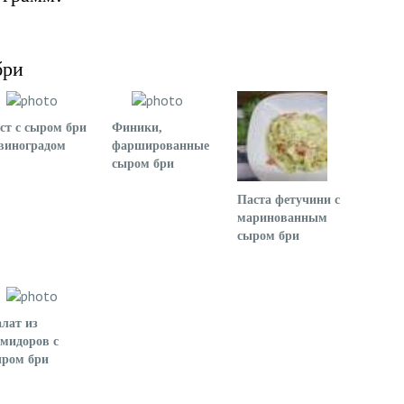
бри
ст с сыром бри
Финики,
виноградом
фаршированные
сыром бри
Паста фетучини с
маринованным
сыром бри
лат из
мидоров с
ыром бри