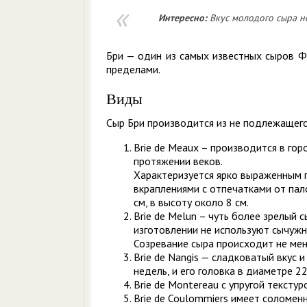
Интересно:
Вкус молодого сыра не
Бри — один из самых известных сыров Фр
пределами.
Виды
Сыр Бри производится из не подлежащего
Brie de Meaux – производится в го
протяжении веков.
Характеризуется ярко выраженным 
вкраплениями с отпечатками от пало
см, в высоту около 8 см.
Brie de Melun – чуть более зрелый 
изготовлении не используют сычужн
Созревание сыра происходит не мене
Brie de Nangis — сладковатый вкус 
недель, и его головка в диаметре 22
Brie de Montereau с упругой текстур
Brie de Coulommiers имеет соломенн