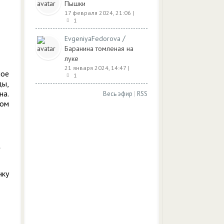
Пышки
17 февраля 2024, 21:06
|
1
/
EvgeniyaFedorova
Баранина томленая на
луке
21 января 2024, 14:47
|
ное
1
ды,
на.
Весь эфир
|
RSS
ром
чку