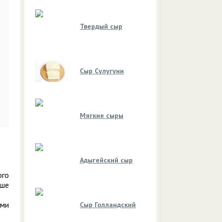
Твердый сыр
Сыр Сулугуни
Мягкие сыры
Адыгейский сыр
ого
ьше
ыми
Сыр Голландский