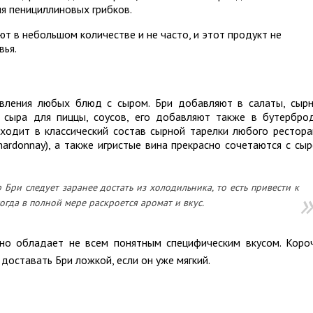
я пенициллиновых грибков.
т в небольшом количестве и не часто, и этот продукт не
вья.
овления любых блюд с сыром. Бри добавляют в салаты, сыр
 сыра для пиццы, соусов, его добавляют также в бутербро
ходит в классический состав сырной тарелки любого рестора
Chardonnay), а также игристые вина прекрасно сочетаются с сы
Бри следует заранее достать из холодильника, то есть привести к
огда в полной мере раскроется аромат и в
кус.
 но обладает не всем понятным специфическим вкусом. Коро
доставать Бри ложкой, если он уже мягкий.