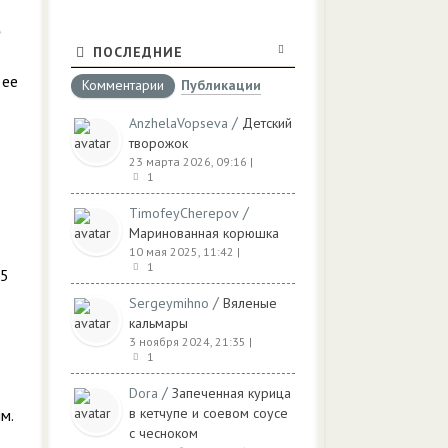
ПОСЛЕДНИЕ
 ее
Комментарии
Публикации
/
AnzhelaVopseva
Детский
творожок
23 марта 2026, 09:16
|
1
/
TimofeyCherepov
Маринованная корюшка
10 мая 2025, 11:42
|
1
25
/
Sergeymihno
Вяленые
кальмары
3 ноября 2024, 21:35
|
1
/
Dora
Запеченная курица
в кетчупе и соевом соусе
м.
с чесноком