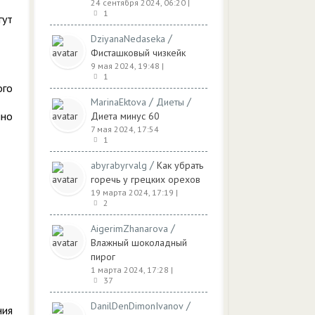
24 сентября 2024, 06:20
|
1
гут
/
DziyanaNedaseka
Фисташковый чизкейк
9 мая 2024, 19:48
|
1
ого
/
/
MarinaEktova
Диеты
нно
Диета минус 60
7 мая 2024, 17:54
1
/
abyrabyrvalg
Как убрать
горечь у грецких орехов
19 марта 2024, 17:19
|
2
/
AigerimZhanarova
Влажный шоколадный
пирог
1 марта 2024, 17:28
|
37
/
DanilDenDimonIvanov
ния