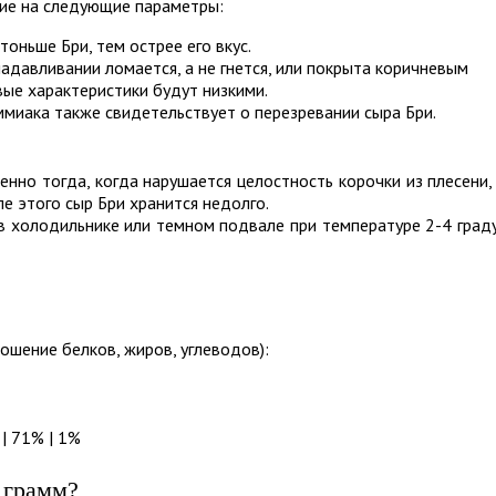
ние на следующие параметры:
тоньше Бри, тем острее его вкус.
 надавливании ломается, а не гнется, или покрыта коричневым
вые характеристики будут низкими.
миака также свидетельствует о перезревании сыра Бри.
енно тогда, когда нарушается целостность корочки из плесени,
ле этого сыр Бри хранится недолго.
 в холодильнике или темном подвале при температуре 2-4 град
ошение белков, жиров, углеводов):
| 71% | 1%
 грамм?