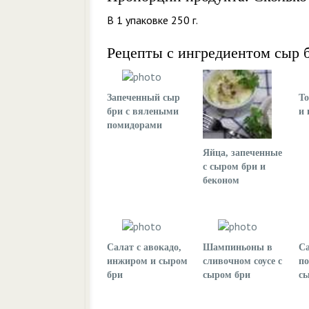
В 1 упаковке 250 г.
Рецепты с ингредиентом сыр 
Запеченный сыр
То
бри с вялеными
и 
помидорами
Яйца, запеченные
с сыром бри и
беконом
Салат с авокадо,
Шампиньоны в
Са
инжиром и сыром
сливочном соусе с
по
бри
сыром бри
с