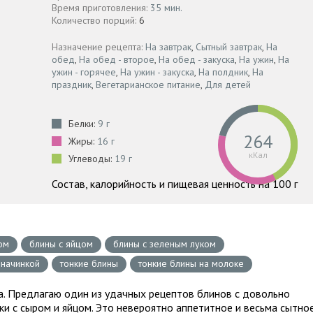
Время приготовления:
35 мин.
Количество порций:
6
Назначение рецепта:
На завтрак
,
Сытный завтрак
,
На
обед
,
На обед - второе
,
На обед - закуска
,
На ужин
,
На
ужин - горячее
,
На ужин - закуска
,
На полдник
,
На
праздник
,
Вегетарианское питание
,
Для детей
Белки:
9 г
264
Жиры:
16 г
кКал
Углеводы:
19 г
Состав, калорийность и пищевая ценность на 100 г
ом
блины с яйцом
блины с зеленым луком
 начинкой
тонкие блины
тонкие блины на молоке
. Предлагаю один из удачных рецептов блинов с довольно
ки с сыром и яйцом. Это невероятно аппетитное и весьма сытно