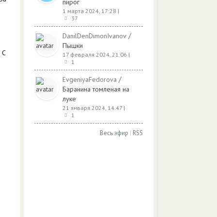
пирог
1 марта 2024, 17:28
|
37
/
DanilDenDimonIvanov
Пышки
 С
17 февраля 2024, 21:06
|
1
/
EvgeniyaFedorova
Баранина томленая на
луке
21 января 2024, 14:47
|
1
Весь эфир
|
RSS