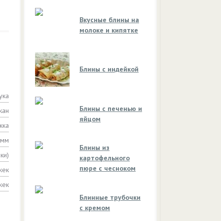
Вкусные блины на
молоке и кипятке
Блины с индейкой
ука
Блины с печенью и
кан
яйцом
ожка
амм
Блины из
ки)
картофельного
пюре с чесноком
жек
жек
Блинные трубочки
с кремом