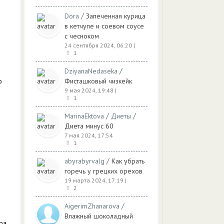
/
Dora
Запеченная курица
в кетчупе и соевом соусе
с чесноком
24 сентября 2024, 06:20
|
1
/
DziyanaNedaseka
о
Фисташковый чизкейк
9 мая 2024, 19:48
|
1
/
/
MarinaEktova
Диеты
Диета минус 60
7 мая 2024, 17:54
1
/
abyrabyrvalg
Как убрать
горечь у грецких орехов
19 марта 2024, 17:19
|
2
/
AigerimZhanarova
Влажный шоколадный
ра