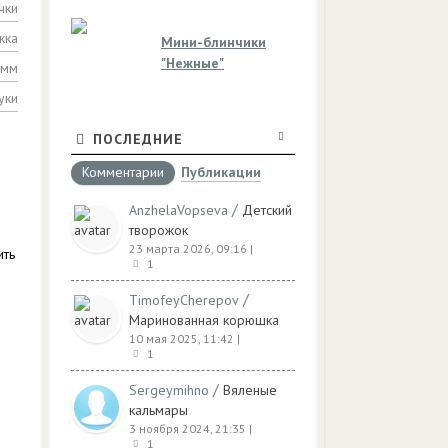
чки
жка
Мини-блинчики
"Нежные"
амм
уки
ПОСЛЕДНИЕ
Комментарии
Публикации
/
AnzhelaVopseva
Детский
творожок
23 марта 2026, 09:16
|
ить
1
/
TimofeyCherepov
Маринованная корюшка
10 мая 2025, 11:42
|
1
/
Sergeymihno
Вяленые
кальмары
3 ноября 2024, 21:35
|
1