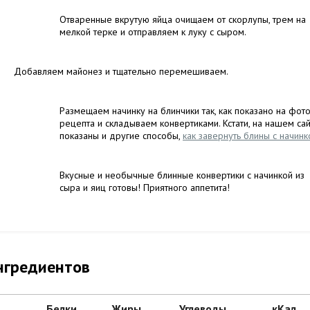
Отваренные вкрутую яйца очищаем от скорлупы, трем на
мелкой терке и отправляем к луку с сыром.
Добавляем майонез и тщательно перемешиваем.
Размещаем начинку на блинчики так, как показано на фот
рецепта и складываем конвертиками. Кстати, на нашем са
показаны и другие способы,
как завернуть блины с начинк
Вкусные и необычные блинные конвертики с начинкой из
сыра и яиц готовы! Приятного аппетита!
нгредиентов
Белки
Жиры
Углеводы
кКал