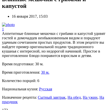
капустой
16 января 2017, 15:03
1
Аппетитные блинные мешочки с грибами и капустой удивят
гостей и домочадцев необыкновенным видом и порадуют
удачным сочетанием простых продуктов. В этом рецепте вы
найдете пример оригинальной подачи традиционного
кушанья с интересной, но недорогой начинкой. Простое в
приготовлении блюдо понравится взрослым и детям.
Время подготовки:
30 м.
Время приготовления:
30 м.
Количество порций:
6
Национальная кухня:
Русская
Назначение рецепта:
Сытный завтрак
,
На обед
,
На ужин
,
На
праздник