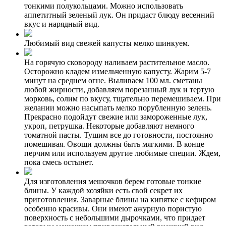
тонкими полукольцами. Можно использовать
аппетитный зеленый лук. Он придаст блюду весенний
вкус и нарядный вид.
Любимый вид свежей капусты мелко шинкуем.
На горячую сковороду наливаем растительное масло.
Осторожно кладем измельченную капусту. Жарим 5-7
минут на среднем огне. Выливаем 100 мл. сметаны
любой жирности, добавляем порезанный лук и тертую
морковь, солим по вкусу, тщательно перемешиваем. При
желании можно насыпать мелко порубленную зелень.
Прекрасно подойдут свежие или замороженные лук,
укроп, петрушка. Некоторые добавляют немного
томатной пасты. Тушим все до готовности, постоянно
помешивая. Овощи должны быть мягкими. В конце
перчим или используем другие любимые специи. Ждем,
пока смесь остынет.
Для изготовления мешочков берем готовые тонкие
блины. У каждой хозяйки есть свой секрет их
приготовления. Заварные блины на кипятке с кефиром
особенно красивы. Они имеют ажурную пористую
поверхность с небольшими дырочками, что придает