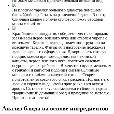
готовым мешочкам привлекательный внешний вид.
На плоскую тарелку большого диаметра помещаем
блин. Удобно работать на разделочной доске. В центр
блинчика кладем полную столовую ложку овощной
массы с грибами.
Края блинчика аккуратно собираем вместе, осторожно
завязываем пером зеленого лука или стеблем укропа с
веточками. Бережно перекладываем конструкцию на
красивую тарелку. Фантазия и настроение подскажут
лучшие варианты оформления. Декорировать готовую
порцию можно при помощи листьев пекинской
капусты, перьев зеленого лука, ломтиков соленых
огурцов, целых грибочков. В качестве соуса к мешочкам
с грибами и капустой подойдет сметана.Блинные
мешочки с грибами и капустой готовы. Секрет
приготовления красивого блюда раскрыт. Подавать его
лучше в горячем виде, чтобы ярче раскрылся вкус и
аромат. Сытные и вкусные мешочки из блинов украсят
традиционный домашний обед и праздничное застолье.
Приятного аппетита!
Анализ блюда на основе ингредиентов