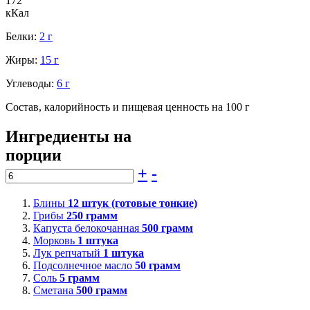
172
кКал
Белки:
2 г
Жиры:
15 г
Углеводы:
6 г
Состав, калорийность и пищевая ценность на 100 г
Ингредиенты на
порции
+
-
Блины
12
штук (готовые тонкие)
Грибы
250
грамм
Капуста белокочанная
500
грамм
Морковь
1
штука
Лук репчатый
1
штука
Подсолнечное масло
50
грамм
Соль
5
грамм
Сметана
500
грамм