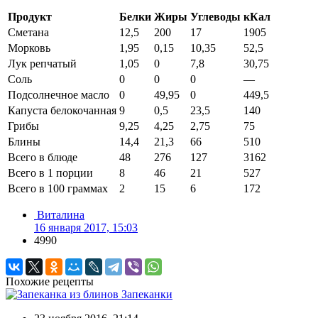
Продукт
Белки
Жиры
Углеводы
кКал
Сметана
12,5
200
17
1905
Морковь
1,95
0,15
10,35
52,5
Лук репчатый
1,05
0
7,8
30,75
Соль
0
0
0
—
Подсолнечное масло
0
49,95
0
449,5
Капуста белокочанная
9
0,5
23,5
140
Грибы
9,25
4,25
2,75
75
Блины
14,4
21,3
66
510
Всего в блюде
48
276
127
3162
Всего в 1 порции
8
46
21
527
Всего в 100 граммах
2
15
6
172
Виталина
16 января 2017, 15:03
4990
Похожие рецепты
Запеканки