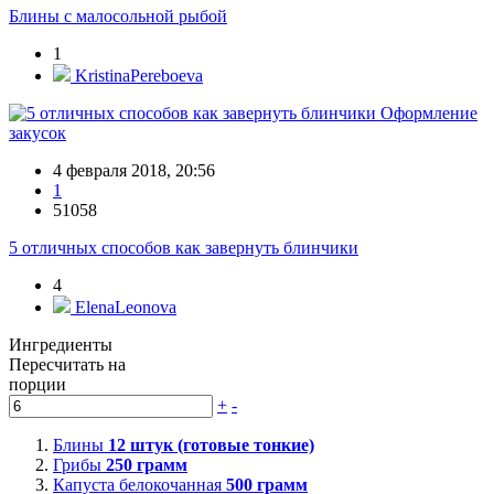
Блины с малосольной рыбой
1
KristinaPereboeva
Оформление
закусок
4 февраля 2018, 20:56
1
51058
5 отличных способов как завернуть блинчики
4
ElenaLeonova
Ингредиенты
Пересчитать на
порции
+
-
Блины
12
штук (готовые тонкие)
Грибы
250
грамм
Капуста белокочанная
500
грамм