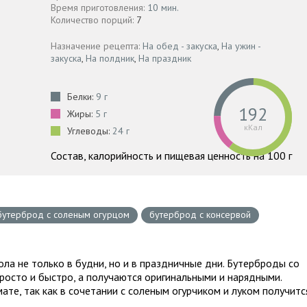
Время приготовления:
10 мин.
Количество порций:
7
Назначение рецепта:
На обед - закуска
,
На ужин -
закуска
,
На полдник
,
На праздник
Белки:
9 г
192
Жиры:
5 г
кКал
Углеводы:
24 г
Состав, калорийность и пищевая ценность на 100 г
бутерброд с соленым огурцом
бутерброд с консервой
ола не только в будни, но и в праздничные дни. Бутерброды со
росто и быстро, а получаются оригинальными и нарядными.
ате, так как в сочетании с соленым огурчиком и луком получитс