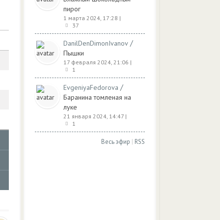
пирог
1 марта 2024, 17:28
|
37
/
DanilDenDimonIvanov
Пышки
17 февраля 2024, 21:06
|
1
/
EvgeniyaFedorova
Баранина томленая на
луке
21 января 2024, 14:47
|
1
Весь эфир
|
RSS