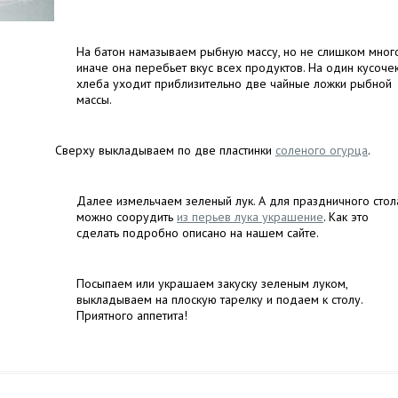
На батон намазываем рыбную массу, но не слишком много
иначе она перебьет вкус всех продуктов. На один кусоче
хлеба уходит приблизительно две чайные ложки рыбной
массы.
Сверху выкладываем по две пластинки
соленого огурца
.
Далее измельчаем зеленый лук. А для праздничного стол
можно соорудить
из перьев лука украшение
. Как это
сделать подробно описано на нашем сайте.
Посыпаем или украшаем закуску зеленым луком,
выкладываем на плоскую тарелку и подаем к столу.
Приятного аппетита!