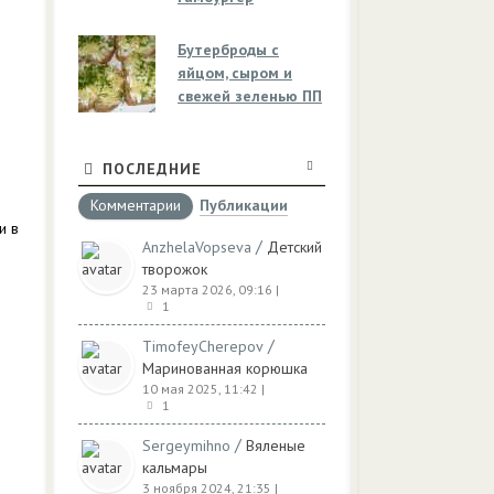
Бутерброды с
яйцом, сыром и
свежей зеленью ПП
ПОСЛЕДНИЕ
Комментарии
Публикации
и в
/
AnzhelaVopseva
Детский
творожок
23 марта 2026, 09:16
|
1
/
TimofeyCherepov
Маринованная корюшка
10 мая 2025, 11:42
|
1
/
Sergeymihno
Вяленые
кальмары
3 ноября 2024, 21:35
|