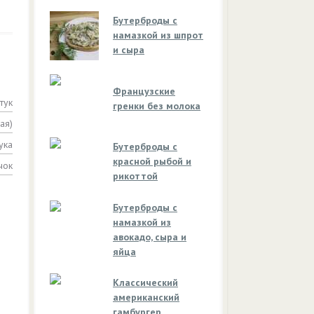
Бутерброды с
намазкой из шпрот
и сыра
Французские
тук
гренки без молока
ая)
ука
Бутерброды с
красной рыбой и
чок
рикоттой
Бутерброды с
намазкой из
авокадо, сыра и
яйца
Классический
американский
гамбургер