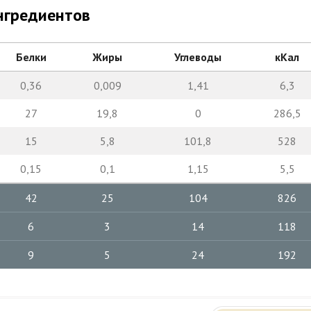
нгредиентов
Белки
Жиры
Углеводы
кКал
0,36
0,009
1,41
6,3
27
19,8
0
286,5
15
5,8
101,8
528
0,15
0,1
1,15
5,5
42
25
104
826
6
3
14
118
9
5
24
192