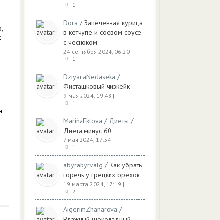
1
/
Dora
Запеченная курица
,
в кетчупе и соевом соусе
к
с чесноком
24 сентября 2024, 06:20
|
1
/
DziyanaNedaseka
Фисташковый чизкейк
9 мая 2024, 19:48
|
1
а
/
/
MarinaEktova
Диеты
Диета минус 60
7 мая 2024, 17:54
1
/
abyrabyrvalg
Как убрать
горечь у грецких орехов
19 марта 2024, 17:19
|
2
/
AigerimZhanarova
Влажный шоколадный