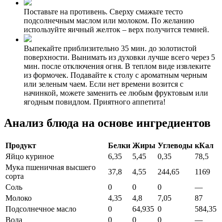
Поставьте на противень. Сверху смажьте тесто
подсолнечным маслом или молоком. По желанию
используйте яичный желток – верх получится темней.
Выпекайте приблизительно 35 мин. до золотистой
поверхности. Вынимать из духовки лучше всего через 5
мин. после отключения огня. В теплом виде извлеките
из формочек. Подавайте к столу с ароматным черным
или зеленым чаем. Если нет времени возится с
начинкой, можете заменить ее любым фруктовым или
ягодным повидлом. Приятного аппетита!
Анализ блюда на основе ингредиентов
Продукт
Белки
Жиры
Углеводы
кКал
Яйцо куриное
6,35
5,45
0,35
78,5
Мука пшеничная высшего
37,8
4,55
244,65
1169
сорта
Соль
0
0
0
—
Молоко
4,35
4,8
7,05
87
Подсолнечное масло
0
64,935
0
584,35
Вода
0
0
0
—