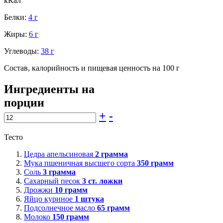
кКал
Белки:
4 г
Жиры:
6 г
Углеводы:
38 г
Состав, калорийность и пищевая ценность на 100 г
Ингредиенты на
порции
+
-
Тесто
Цедра апельсиновая
2
грамма
Мука пшеничная высшего сорта
350
грамм
Соль
3
грамма
Сахарный песок
3
ст. ложки
Дрожжи
10
грамм
Яйцо куриное
1
штука
Подсолнечное масло
65
грамм
Молоко
150
грамм