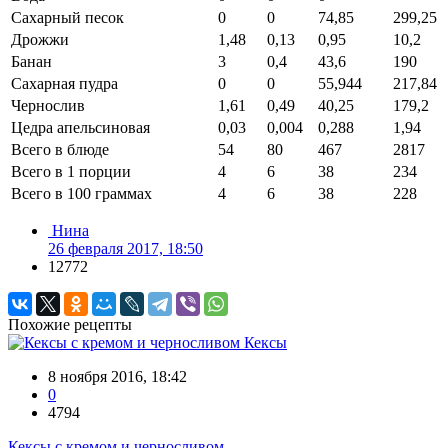
Сахарный песок
0
0
74,85
299,25
Дрожжи
1,48
0,13
0,95
10,2
Банан
3
0,4
43,6
190
Сахарная пудра
0
0
55,944
217,84
Чернослив
1,61
0,49
40,25
179,2
Цедра апельсиновая
0,03
0,004
0,288
1,94
Всего в блюде
54
80
467
2817
Всего в 1 порции
4
6
38
234
Всего в 100 граммах
4
6
38
228
Нина
26 февраля 2017, 18:50
12772
Похожие рецепты
Кексы
8 ноября 2016, 18:42
0
4794
Кексы с кремом и черносливом