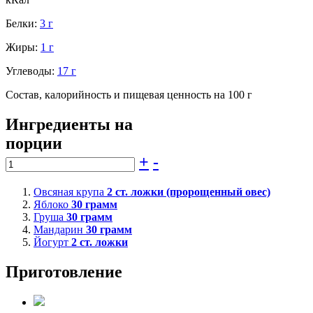
Белки:
3 г
Жиры:
1 г
Углеводы:
17 г
Состав, калорийность и пищевая ценность на 100 г
Ингредиенты на
порции
+
-
Овсяная крупа
2
ст. ложки (пророщенный овес)
Яблоко
30
грамм
Груша
30
грамм
Мандарин
30
грамм
Йогурт
2
ст. ложки
Приготовление