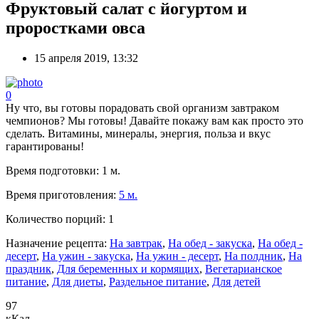
Фруктовый салат с йогуртом и
проростками овса
15 апреля 2019, 13:32
0
Ну что, вы готовы порадовать свой организм завтраком
чемпионов? Мы готовы! Давайте покажу вам как просто это
сделать. Витамины, минералы, энергия, польза и вкус
гарантированы!
Время подготовки:
1 м.
Время приготовления:
5 м.
Количество порций:
1
Назначение рецепта:
На завтрак
,
На обед - закуска
,
На обед -
десерт
,
На ужин - закуска
,
На ужин - десерт
,
На полдник
,
На
праздник
,
Для беременных и кормящих
,
Вегетарианское
питание
,
Для диеты
,
Раздельное питание
,
Для детей
97
кКал