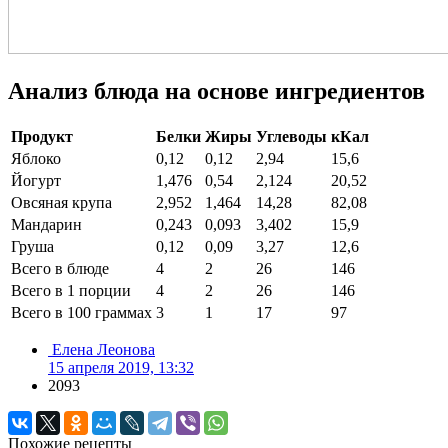
Анализ блюда на основе ингредиентов
Продукт
Белки
Жиры
Углеводы
кКал
Яблоко
0,12
0,12
2,94
15,6
Йогурт
1,476
0,54
2,124
20,52
Овсяная крупа
2,952
1,464
14,28
82,08
Мандарин
0,243
0,093
3,402
15,9
Груша
0,12
0,09
3,27
12,6
Всего в блюде
4
2
26
146
Всего в 1 порции
4
2
26
146
Всего в 100 граммах
3
1
17
97
Елена Леонова
15 апреля 2019, 13:32
2093
Похожие рецепты