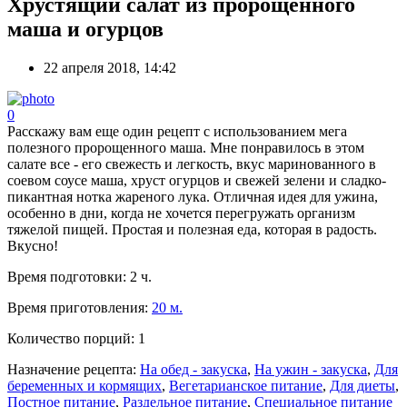
Хрустящий салат из пророщенного
маша и огурцов
22 апреля 2018, 14:42
0
Расскажу вам еще один рецепт с использованием мега
полезного пророщенного маша. Мне понравилось в этом
салате все - его свежесть и легкость, вкус маринованного в
соевом соусе маша, хруст огурцов и свежей зелени и сладко-
пикантная нотка жареного лука. Отличная идея для ужина,
особенно в дни, когда не хочется перегружать организм
тяжелой пищей. Простая и полезная еда, которая в радость.
Вкусно!
Время подготовки:
2 ч.
Время приготовления:
20 м.
Количество порций:
1
Назначение рецепта:
На обед - закуска
,
На ужин - закуска
,
Для
беременных и кормящих
,
Вегетарианское питание
,
Для диеты
,
Постное питание
,
Раздельное питание
,
Специальное питание