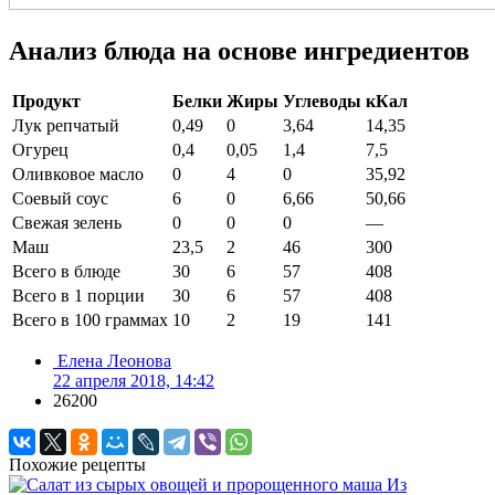
Анализ блюда на основе ингредиентов
Продукт
Белки
Жиры
Углеводы
кКал
Лук репчатый
0,49
0
3,64
14,35
Огурец
0,4
0,05
1,4
7,5
Оливковое масло
0
4
0
35,92
Соевый соус
6
0
6,66
50,66
Свежая зелень
0
0
0
—
Маш
23,5
2
46
300
Всего в блюде
30
6
57
408
Всего в 1 порции
30
6
57
408
Всего в 100 граммах
10
2
19
141
Елена Леонова
22 апреля 2018, 14:42
26200
Похожие рецепты
Из