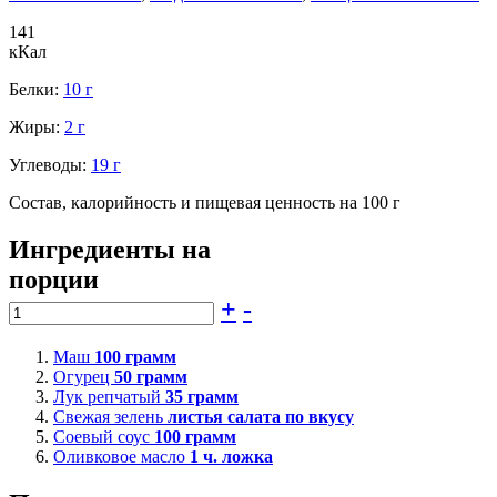
141
кКал
Белки:
10 г
Жиры:
2 г
Углеводы:
19 г
Состав, калорийность и пищевая ценность на 100 г
Ингредиенты на
порции
+
-
Маш
100
грамм
Огурец
50
грамм
Лук репчатый
35
грамм
Свежая зелень
листья салата по вкусу
Соевый соус
100
грамм
Оливковое масло
1
ч. ложка