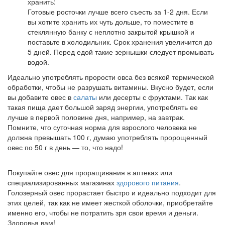
хранить:
Готовые росточки лучше всего съесть за 1-2 дня. Если
вы хотите хранить их чуть дольше, то поместите в
стеклянную банку с неплотно закрытой крышкой и
поставьте в холодильник. Срок хранения увеличится до
5 дней. Перед едой такие зернышки следует промывать
водой.
Идеально употреблять прорости овса без всякой термической
обработки, чтобы не разрушать витамины. Вкусно будет, если
вы добавите овес в
салаты
или десерты с фруктами. Так как
такая пища дает большой заряд энергии, употреблять ее
лучше в первой половине дня, например, на завтрак.
Помните, что суточная норма для взрослого человека не
должна превышать 100 г, думаю употреблять пророщенный
овес по 50 г в день — то, что надо!
Покупайте овес для проращивания в аптеках или
специализированных магазинах
здорового питания
.
Голозерный овес прорастает быстро и идеально подходит для
этих целей, так как не имеет жесткой оболочки, приобретайте
именно его, чтобы не потратить зря свои время и деньги.
Здоровья вам!