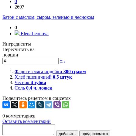
0
2697
Батон с маслом, сыром, зеленью и чесноком
0
ElenaLeonova
Ингредиенты
Пересчитать на
порции
+
-
Фарш из мяса индейки
300
грамм
Хлеб пшеничный
0,5
штук
Чеснок
4
зубка
Соль
0,4
ч. ложек
Поделитесь рецептом в соцсетях
0
комментариев
Оставить комментарий
добавить
предпросмотр