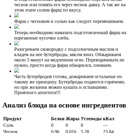
чеснок или помять его через чеснок давку. А так же на
этом этапе солим фарш по вкусу.
Фарш с чесноком и солью как следует перемешиваем.
Теперь необходимо намазать подготовленный фарш на
нарезанные кусочки хлеба.
Разогреваем сковородку с подсолнечным маслом и
кладем на нее бутерброды, мясом вниз. Обжариваем
около 5 минут на медленном огне. Переворачивать не
нужно, просто когда фарш обжарился, снимаем.
Часть бутербродов готова, дожариваем остальные по
такому же принципу. Бутерброды подаются горячими,
но при желании можно кушать и остывшими.
Приятного аппетита!!!
Анализ блюда на основе ингредиентов
Продукт
Белки
Жиры
Углеводы
кКал
Соль
0
0
0
—
Чеснок
0,96
0,016
5,28
23,84