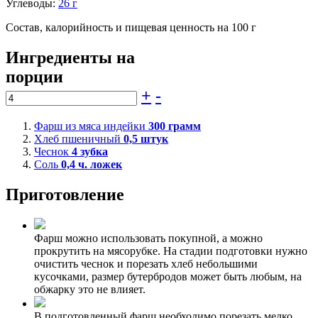
Углеводы:
26 г
Состав, калорийность и пищевая ценность на 100 г
Ингредиенты на
порции
+
-
Фарш из мяса индейки
300
грамм
Хлеб пшеничный
0,5
штук
Чеснок
4
зубка
Соль
0,4
ч. ложек
Приготовление
Фарш можно использовать покупной, а можно
прокрутить на мясорубке. На стадии подготовки нужно
очистить чеснок и порезать хлеб небольшими
кусочками, размер бутербродов может быть любым, на
обжарку это не влияет.
В подготовленный фарш необходимо порезать мелко