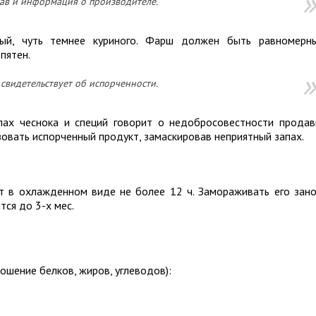
тав и информация о производителе.
ый, чуть темнее куриного. Фарш должен быть равномерн
пятен.
свидетельствует об испорченности.
ах чеснока и специй говорит о недобросовестности продав
зовать испорченный продукт, замаскировав неприятный запах.
 в охлажденном виде не более 12 ч. Замораживать его зан
ся до 3-х мес.
ошение белков, жиров, углеводов):