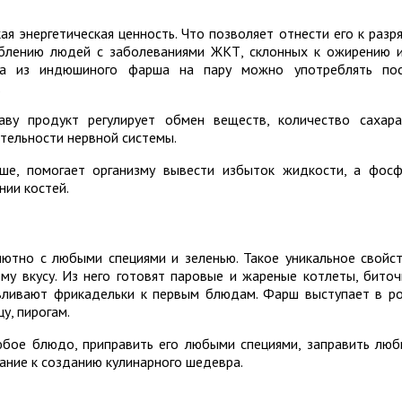
ая энергетическая ценность. Что позволяет отнести его к разр
еблению людей с заболеваниями ЖКТ, склонных к ожирению 
да из индюшиного фарша на пару можно употреблять по
.
аву продукт регулирует обмен веществ, количество сахар
ятельности нервной системы.
ше, помогает организму вывести избыток жидкости, а фос
нии костей.
ютно с любыми специями и зеленью. Такое уникальное свойс
му вкусу. Из него готовят паровые и жареные котлеты, биточ
авливают фрикадельки к первым блюдам. Фарш выступает в р
у, пирогам.
бое блюдо, приправить его любыми специями, заправить лю
лание к созданию кулинарного шедевра.