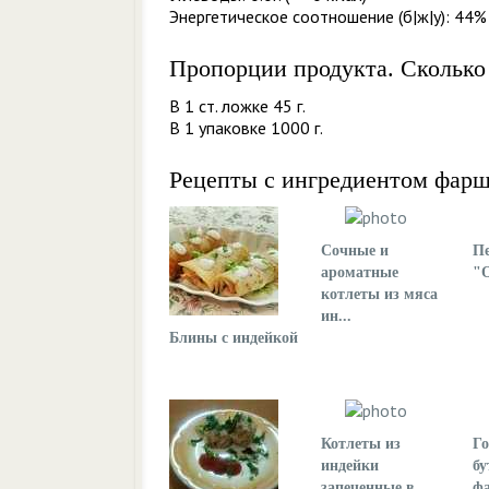
Энергетическое соотношение (б|ж|у): 44% 
Пропорции продукта. Сколько
В 1 ст. ложке 45 г.
В 1 упаковке 1000 г.
Рецепты с ингредиентом фарш
Сочные и
П
ароматные
"
котлеты из мяса
ин...
Блины с индейкой
Котлеты из
Г
индейки
бу
запеченные в
ф