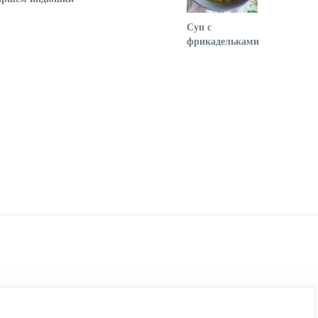
Суп с
фрикадельками