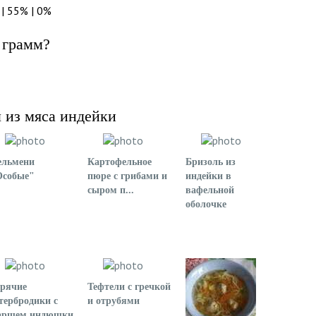
| 55% | 0%
 грамм?
 из мяса индейки
ельмени
Картофельное
Бризоль из
Особые"
пюре с грибами и
индейки в
сыром п...
вафельной
оболочке
орячие
Тефтели с гречкой
тербродики с
и отрубями
аршем индюшки