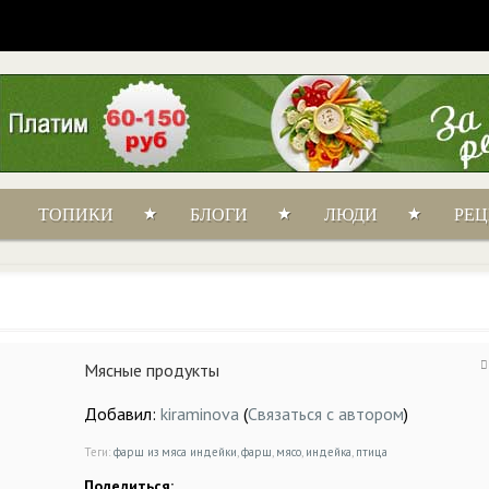
ТОПИКИ
БЛОГИ
ЛЮДИ
РЕ
Мясные продукты
Добавил:
kiraminova
(
Связаться с автором
)
Теги:
фарш из мяса индейки
,
фарш
,
мясо
,
индейка
,
птица
Поделиться: