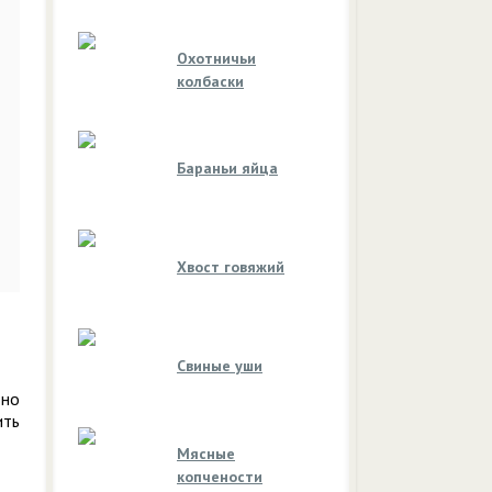
Охотничьи
колбаски
Бараньи яйца
Хвост говяжий
Свиные уши
 но
ить
Мясные
копчености