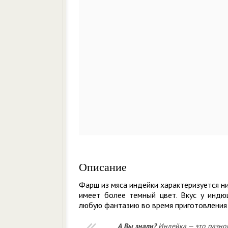
Описание
Фарш из мяса индейки характеризуется н
имеет более темный цвет. Вкус у индю
любую фантазию во время приготовления
А Вы знали?
Индейка — это разно