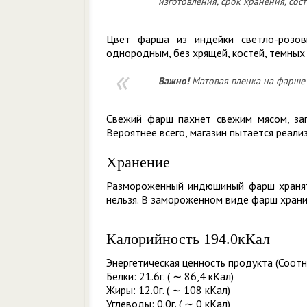
изготовления, срок хранения, сос
Цвет фарша из индейки светло-розов
однородным, без хрящей, костей, темных 
Важно!
Матовая пленка на фарше 
Свежий фарш пахнет свежим мясом, зап
Вероятнее всего, магазин пытается реали
Хранение
Размороженный индюшиный фарш хранят
нельзя. В замороженном виде фарш хранит
Калорийность 194.0кКал
Энергетическая ценность продукта (Соотн
Белки: 21.6г. ( ∼ 86,4 кКал)
Жиры: 12.0г. ( ∼ 108 кКал)
Углеводы: 0.0г. ( ∼ 0 кКал)