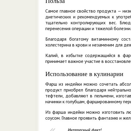
Польза
Самое главное свойство продукта — низк
диетических и рекомендуемых к употр
тщательно контролирующих вес. Блю
перенесения операции и тяжелой болезни
Благодаря богатому витаминному сост
холестерина в крови и незаменим для де
Калий, в избытке содержащийся в фар
принимает важное участие в восстановле
Использование в кулинарии
Фарш из индейки можно сочетать абсол
продукт приобрел благодаря нейтрально
тефтели, добавляют в пельмени, изгот
начинки к голубцам, фаршированному перц
Из фарша индейки можно изготовить лю
соусом. Главное проявить фантазию и же
Интересный
факт!