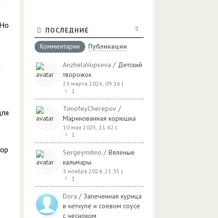
 Но
ПОСЛЕДНИЕ
Комментарии
Публикации
/
AnzhelaVopseva
Детский
творожок
23 марта 2026, 09:16
|
1
/
TimofeyCherepov
для
Маринованная корюшка
10 мая 2025, 11:42
|
1
тор
/
Sergeymihno
Вяленые
кальмары
3 ноября 2024, 21:35
|
1
/
Dora
Запеченная курица
в кетчупе и соевом соусе
с чесноком