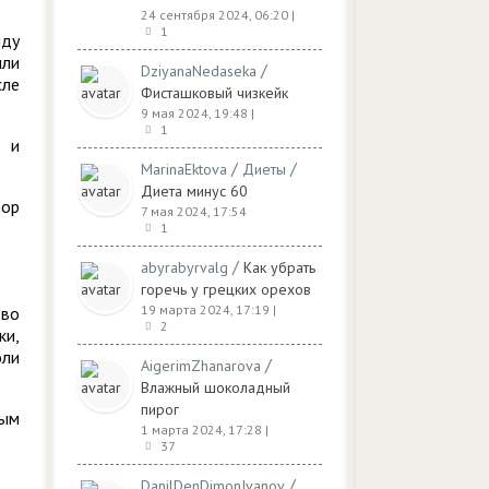
24 сентября 2024, 06:20
|
1
яду
или
/
DziyanaNedaseka
сле
Фисташковый чизкейк
9 мая 2024, 19:48
|
1
а и
/
/
MarinaEktova
Диеты
Диета минус 60
фор
7 мая 2024, 17:54
1
/
abyrabyrvalg
Как убрать
горечь у грецких орехов
19 марта 2024, 17:19
|
тво
2
ки,
оли
/
AigerimZhanarova
Влажный шоколадный
пирог
бым
1 марта 2024, 17:28
|
37
/
DanilDenDimonIvanov