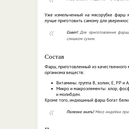
Уже измельченный на мясорубке фарш м
лучше приготовить самому для уверенност
Совет!
Для приготовления фарша
слишком сухим.
Состав
Фарш, приготовленный из качественного 
организма веществ:
Витамины: группа В, холин, Е, РР и А
Микро и макроэлементы: хлор, фосфор
и молибден.
Кроме того, индюшиный фарш богат белк
Полезно знать!
Мясо индейки прак