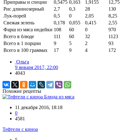
Приправы и специи
0,5475
0,163
1,9155
12,75
Рис длиннозерный
2,7
0,3
28
130
Лук-порей
0,5
0
2,05
8,25
Свежая зелень
0,178
0,055
0,415
2,55
Фарш из мяса индейки
108
60
0
970
Всего в блюде
111
60
32
1123
Всего в 1 порции
9
5
2
93
Всего в 100 граммах
17
9
4
172
Ольга
9 января 2017, 22:00
4043
Похожие рецепты
Блюда из мяса
11 декабря 2016, 18:18
0
4581
Тефтели с киноа
5