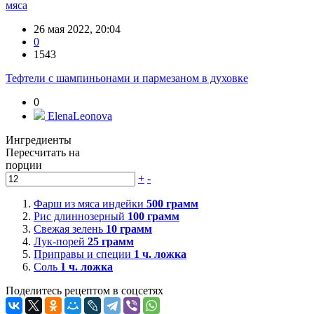
мяса
26 мая 2022, 20:04
0
1543
Тефтели с шампиньонами и пармезаном в духовке
0
ElenaLeonova
Ингредиенты
Пересчитать на
порции
+
-
Фарш из мяса индейки
500
грамм
Рис длиннозерный
100
грамм
Свежая зелень
10
грамм
Лук-порей
25
грамм
Приправы и специи
1
ч. ложка
Соль
1
ч. ложка
Поделитесь рецептом в соцсетях