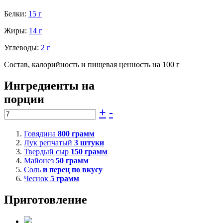
Белки:
15 г
Жиры:
14 г
Углеводы:
2 г
Состав, калорийность и пищевая ценность на 100 г
Ингредиенты на
порции
+
-
Говядина
800
грамм
Лук репчатый
3
штуки
Твердый сыр
150
грамм
Майонез
50
грамм
Соль
и перец по вкусу
Чеснок
5
грамм
Приготовление