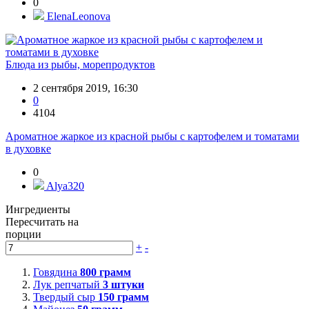
0
ElenaLeonova
Блюда из рыбы, морепродуктов
2 сентября 2019, 16:30
0
4104
Ароматное жаркое из красной рыбы с картофелем и томатами
в духовке
0
Alya320
Ингредиенты
Пересчитать на
порции
+
-
Говядина
800
грамм
Лук репчатый
3
штуки
Твердый сыр
150
грамм