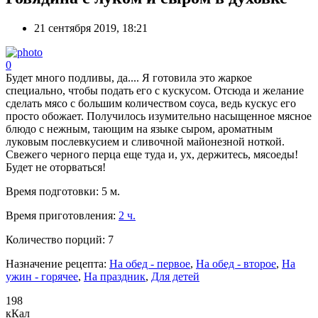
21 сентября 2019, 18:21
0
Будет много подливы, да.... Я готовила это жаркое
специально, чтобы подать его с кускусом. Отсюда и желание
сделать мясо с большим количеством соуса, ведь кускус его
просто обожает. Получилось изумительно насыщенное мясное
блюдо с нежным, тающим на языке сыром, ароматным
луковым послевкусием и сливочной майонезной ноткой.
Свежего черного перца еще туда и, ух, держитесь, мясоеды!
Будет не оторваться!
Время подготовки:
5 м.
Время приготовления:
2 ч.
Количество порций:
7
Назначение рецепта:
На обед - первое
,
На обед - второе
,
На
ужин - горячее
,
На праздник
,
Для детей
198
кКал