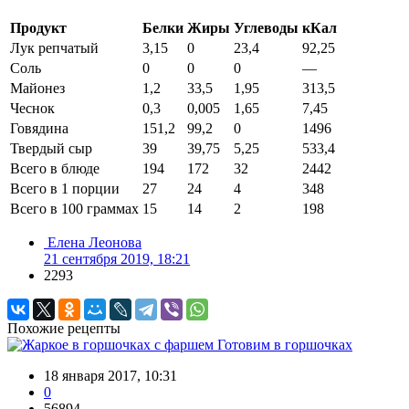
Продукт
Белки
Жиры
Углеводы
кКал
Лук репчатый
3,15
0
23,4
92,25
Соль
0
0
0
—
Майонез
1,2
33,5
1,95
313,5
Чеснок
0,3
0,005
1,65
7,45
Говядина
151,2
99,2
0
1496
Твердый сыр
39
39,75
5,25
533,4
Всего в блюде
194
172
32
2442
Всего в 1 порции
27
24
4
348
Всего в 100 граммах
15
14
2
198
Елена Леонова
21 сентября 2019, 18:21
2293
Похожие рецепты
Готовим в горшочках
18 января 2017, 10:31
0
56894