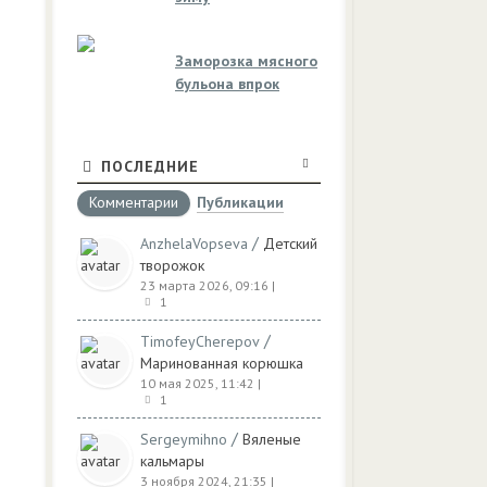
Заморозка мясного
бульона впрок
ПОСЛЕДНИЕ
Комментарии
Публикации
/
AnzhelaVopseva
Детский
творожок
23 марта 2026, 09:16
|
1
/
TimofeyCherepov
Маринованная корюшка
10 мая 2025, 11:42
|
1
/
Sergeymihno
Вяленые
кальмары
3 ноября 2024, 21:35
|