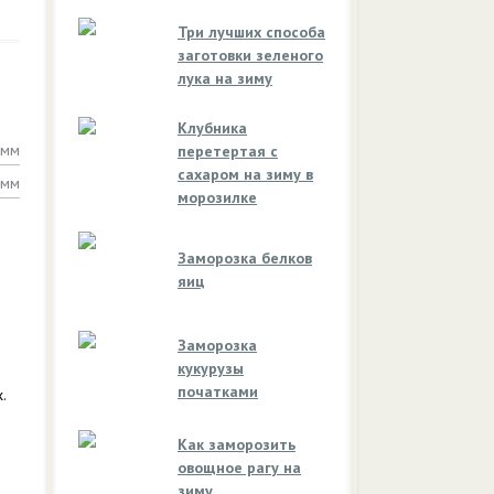
Три лучших способа
заготовки зеленого
лука на зиму
Клубника
амм
перетертая с
сахаром на зиму в
амм
морозилке
Заморозка белков
яиц
Заморозка
кукурузы
початками
.
Как заморозить
овощное рагу на
зиму