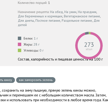
Количество порций:
1
Назначение рецепта:
На обед
,
На ужин
,
На праздник
,
Для беременных и кормящих
,
Вегетарианское питание
,
Для диеты
,
Постное питание
,
Раздельное питание
,
Для
детей
Белки:
1 г
273
Жиры:
28 г
кКал
Углеводы:
0 г
Состав, калорийность и пищевая ценность на 100 г
ть кинзу
как заморозить зелень
, сохранить на зиму пышную, пряную зелень кинзы можно,
льчим и перемешаем ее с небольшим количеством масла. Затем,
зки и использовать при необходимости в любое время года. Ка