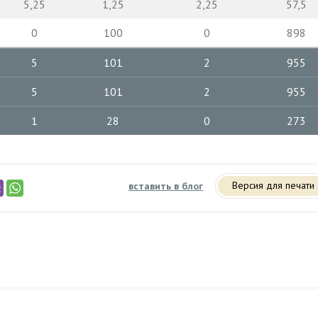
5,25
1,25
2,25
57,5
0
100
0
898
5
101
2
955
5
101
2
955
1
28
0
273
Версия для печати
вставить в блог