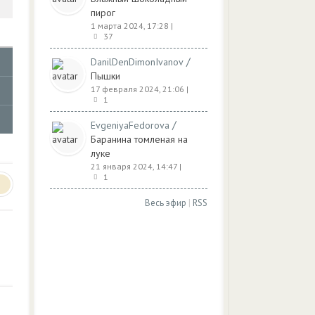
пирог
1 марта 2024, 17:28
|
37
/
DanilDenDimonIvanov
Пышки
17 февраля 2024, 21:06
|
1
/
EvgeniyaFedorova
Баранина томленая на
луке
21 января 2024, 14:47
|
1
Весь эфир
|
RSS