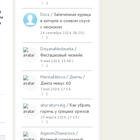
1
в
/
Dora
Запеченная курица
рм
в кетчупе и соевом соусе
х
с чесноком
24 сентября 2024, 06:20
|
1
/
DziyanaNedaseka
Фисташковый чизкейк
9 мая 2024, 19:48
|
1
/
/
MarinaEktova
Диеты
Диета минус 60
7 мая 2024, 17:54
1
/
abyrabyrvalg
Как убрать
горечь у грецких орехов
19 марта 2024, 17:19
|
2
/
AigerimZhanarova
Влажный шоколадный