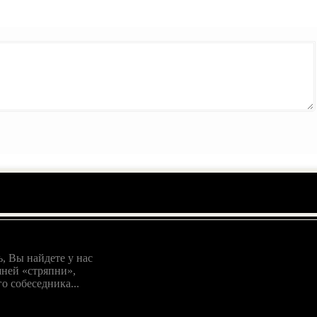
, Вы найдете у нас
ней «стряпни»,
о собеседника...