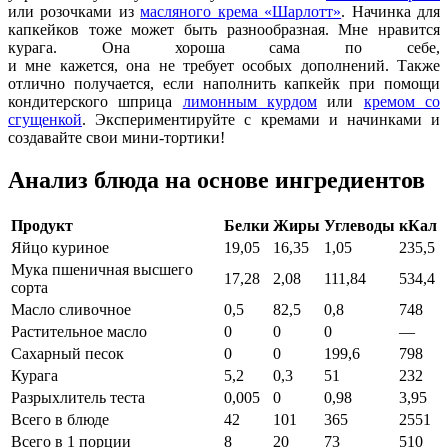
или розочками из
масляного крема «Шарлотт»
. Начинка для
капкейков тоже может быть разнообразная. Мне нравится
курага. Она
хороша
сама
по
себе
,
и
мне
кажется
,
она
не
требует
особых
дополнений
. Также
отлично получается, если наполнить капкейк при помощи
кондитерского шприца
лимонным курдом
или
кремом со
сгущенкой
. Экспериментируйте с кремами и начинками и
создавайте свои мини-тортики!
Анализ блюда на основе ингредиентов
Продукт
Белки
Жиры
Углеводы
кКал
Яйцо куриное
19,05
16,35
1,05
235,5
Мука пшеничная высшего
17,28
2,08
111,84
534,4
сорта
Масло сливочное
0,5
82,5
0,8
748
Растительное масло
0
0
0
—
Сахарный песок
0
0
199,6
798
Курага
5,2
0,3
51
232
Разрыхлитель теста
0,005
0
0,98
3,95
Всего в блюде
42
101
365
2551
Всего в 1 порции
8
20
73
510