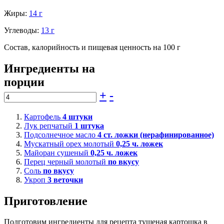
Жиры:
14 г
Углеводы:
13 г
Состав, калорийность и пищевая ценность на 100 г
Ингредиенты на
порции
+
-
Картофель
4
штуки
Лук репчатый
1
штука
Подсолнечное масло
4
ст. ложки (нерафинированное)
Мускатный орех молотый
0,25
ч. ложек
Майоран сушеный
0,25
ч. ложек
Перец черный молотый
по вкусу
Соль
по вкусу
Укроп
3
веточки
Приготовление
Подготовим ингредиенты для рецепта тушеная картошка в