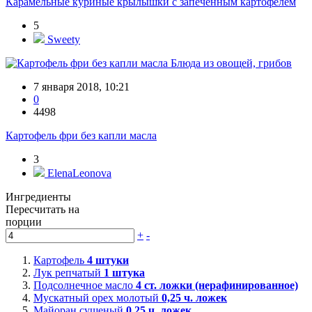
Карамельные куриные крылышки с запеченным картофелем
5
Sweety
Блюда из овощей, грибов
7 января 2018, 10:21
0
4498
Картофель фри без капли масла
3
ElenaLeonova
Ингредиенты
Пересчитать на
порции
+
-
Картофель
4
штуки
Лук репчатый
1
штука
Подсолнечное масло
4
ст. ложки (нерафинированное)
Мускатный орех молотый
0,25
ч. ложек
Майоран сушеный
0,25
ч. ложек