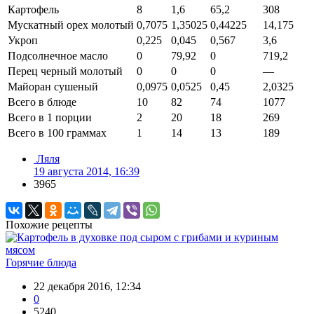
Картофель
8
1,6
65,2
308
Мускатный орех молотый
0,7075
1,35025
0,44225
14,175
Укроп
0,225
0,045
0,567
3,6
Подсолнечное масло
0
79,92
0
719,2
Перец черный молотый
0
0
0
—
Майоран сушеный
0,0975
0,0525
0,45
2,0325
Всего в блюде
10
82
74
1077
Всего в 1 порции
2
20
18
269
Всего в 100 граммах
1
14
13
189
Ляля
19 августа 2014, 16:39
3965
Похожие рецепты
Горячие блюда
22 декабря 2016, 12:34
0
5240