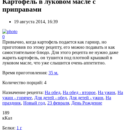
Картофель в луковом масле с
приправами
19 августа 2014, 16:39
0
Привычно, когда картофель подается как гарнир, но
приготовив по этому рецепту, его можно подавать и как
самостоятельное блюдо. Для этого рецепта не нужно даже
жарить картофель, он тушится под плотной крышкой в
луковом масле, что уже слышится очень аппетитно.
Время приготовления:
35 м.
Количество порций:
4
Назначение рецепта:
На обед
,
На обед - второе
,
На ужин
,
На
ужин - горячее
,
Для детей - обед
,
Для детей - ужин
,
На
праздник
,
Новый год
,
23 февраля
,
День Рождение
189
кКал
Белки:
1 г