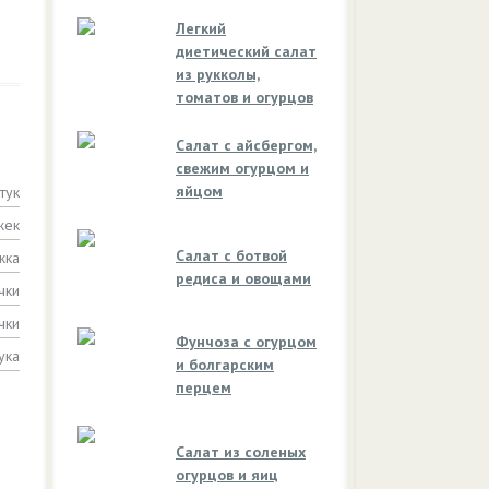
Легкий
диетический салат
из рукколы,
томатов и огурцов
Салат с айсбергом,
свежим огурцом и
яйцом
тук
жек
Салат с ботвой
жка
редиса и овощами
чки
чки
Фунчоза с огурцом
ука
и болгарским
перцем
Салат из соленых
огурцов и яиц