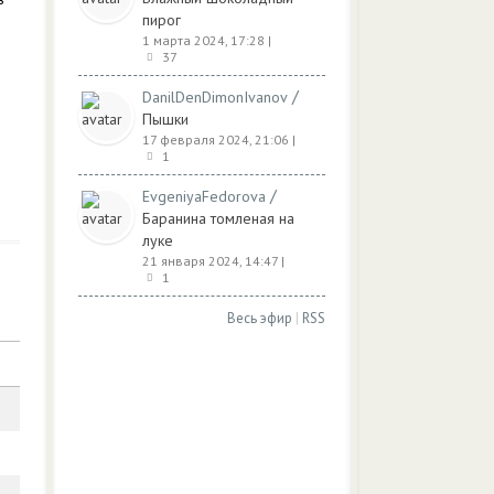
пирог
1 марта 2024, 17:28
|
37
/
DanilDenDimonIvanov
Пышки
17 февраля 2024, 21:06
|
1
/
EvgeniyaFedorova
Баранина томленая на
луке
21 января 2024, 14:47
|
1
Весь эфир
|
RSS