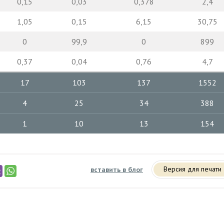
0,15
0,03
0,378
2,4
1,05
0,15
6,15
30,75
0
99,9
0
899
0,37
0,04
0,76
4,7
17
103
137
1552
4
25
34
388
1
10
13
154
Версия для печати
вставить в блог