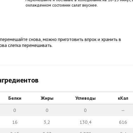
охлажденном состоянии салат вкуснее.
перемешайте снова, можно приготовить впрок и хранить в
ова слегка перемешивать.
нгредиентов
Белки
Жиры
Углеводы
кКал
0
0
0
—
16
3,2
130,4
616