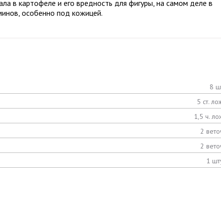
ла в картофеле и его вредность для фигуры, на самом деле в
инов, особенно под кожицей.
8 ш
5 ст. ло
1,5 ч. ло
2 вето
2 вето
1 шт