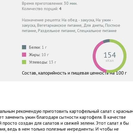
Время приготовления:
30 мин.
Количество порций:
4
Назначение рецепта:
На обед - закуска
,
На ужин -
закуска
,
Вегетарианское питание
,
Для диеты
,
Постное
питание
,
Раздельное питание
,
Специальное питание
Белки:
1 г
154
Жиры:
10 г
кКал
Углеводы:
13 г
Состав, калорийность и пищевая ценность на 100 г
тальным рекомендую приготовить картофельный салат с красны
ет заменить ужин благодаря сытности картофеля. В качестве
 просто создан для салатов и свежей зелени. Этот салат я бы
ия, ведь в нем только полезные ингредиенты. И чтобы не