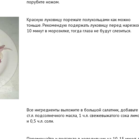
порубите ножом.
Красную луковицу порежьте полукольцами как можно
тоньше. Рекомендую подержать луковицу перед нарезко
10 минут в морозилке, тогда глаза не будут слезиться.
Все ингредиенты выложите в большой салатник, добавьте
ст.л. подсолнечного масла, 1 ч.л. свежевыжатого сока лим
и 0,5 ч.л. соли.
Перемешайте и поставьте в холодильник на 10-15 минут, 