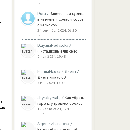
1
/
Dora
Запеченная курица
в кетчупе и соевом соусе
й
с чесноком
24 сентября 2024, 06:20
|
1
/
DziyanaNedaseka
Фисташковый чизкейк
9 мая 2024, 19:48
|
1
/
/
MarinaEktova
Диеты
Диета минус 60
7 мая 2024, 17:54
1
/
abyrabyrvalg
Как убрать
 5
горечь у грецких орехов
она
19 марта 2024, 17:19
|
2
/
AigerimZhanarova
Влажный шоколадный
в