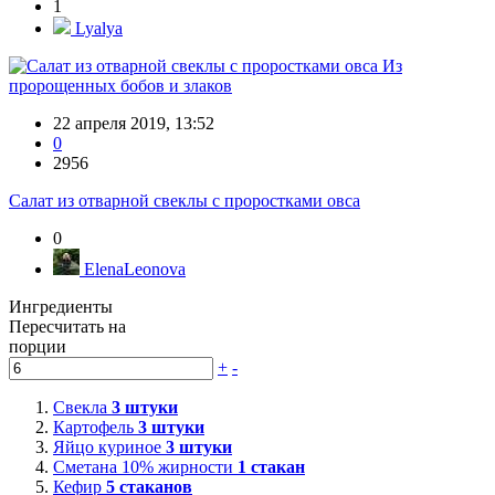
1
Lyalya
Из
пророщенных бобов и злаков
22 апреля 2019, 13:52
0
2956
Салат из отварной свеклы с проростками овса
0
ElenaLeonova
Ингредиенты
Пересчитать на
порции
+
-
Свекла
3
штуки
Картофель
3
штуки
Яйцо куриное
3
штуки
Сметана 10% жирности
1
стакан
Кефир
5
стаканов