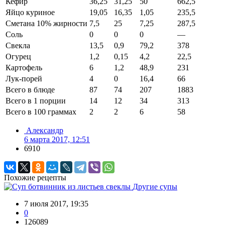
Кефир
36,25
31,25
50
662,5
Яйцо куриное
19,05
16,35
1,05
235,5
Сметана 10% жирности
7,5
25
7,25
287,5
Соль
0
0
0
—
Свекла
13,5
0,9
79,2
378
Огурец
1,2
0,15
4,2
22,5
Картофель
6
1,2
48,9
231
Лук-порей
4
0
16,4
66
Всего в блюде
87
74
207
1883
Всего в 1 порции
14
12
34
313
Всего в 100 граммах
2
2
6
58
Александр
6 марта 2017, 12:51
6910
Похожие рецепты
Другие супы
7 июля 2017, 19:35
0
126089