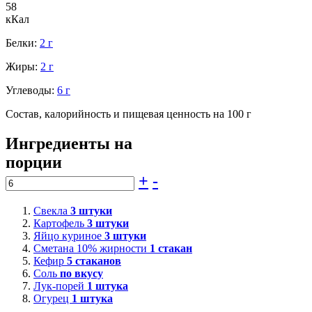
58
кКал
Белки:
2 г
Жиры:
2 г
Углеводы:
6 г
Состав, калорийность и пищевая ценность на 100 г
Ингредиенты на
порции
+
-
Свекла
3
штуки
Картофель
3
штуки
Яйцо куриное
3
штуки
Сметана 10% жирности
1
стакан
Кефир
5
стаканов
Соль
по вкусу
Лук-порей
1
штука
Огурец
1
штука