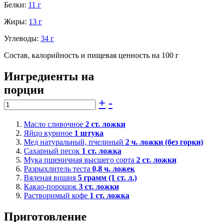
Белки:
11 г
Жиры:
13 г
Углеводы:
34 г
Состав, калорийность и пищевая ценность на 100 г
Ингредиенты на
порции
+
-
Масло сливочное
2
ст. ложки
Яйцо куриное
1
штука
Мед натуральный, пчелиный
2
ч. ложки (без горки)
Сахарный песок
1
ст. ложка
Мука пшеничная высшего сорта
2
ст. ложки
Разрыхлитель теста
0,8
ч. ложек
Вяленая вишня
5
грамм (1 ст. л.)
Какао-порошок
3
ст. ложки
Растворимый кофе
1
ст. ложка
Приготовление