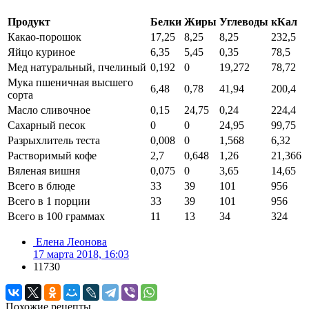
Продукт
Белки
Жиры
Углеводы
кКал
Какао-порошок
17,25
8,25
8,25
232,5
Яйцо куриное
6,35
5,45
0,35
78,5
Мед натуральный, пчелиный
0,192
0
19,272
78,72
Мука пшеничная высшего
6,48
0,78
41,94
200,4
сорта
Масло сливочное
0,15
24,75
0,24
224,4
Сахарный песок
0
0
24,95
99,75
Разрыхлитель теста
0,008
0
1,568
6,32
Растворимый кофе
2,7
0,648
1,26
21,366
Вяленая вишня
0,075
0
3,65
14,65
Всего в блюде
33
39
101
956
Всего в 1 порции
33
39
101
956
Всего в 100 граммах
11
13
34
324
Елена Леонова
17 марта 2018, 16:03
11730
Похожие рецепты