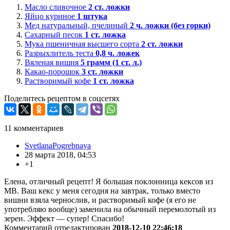
Масло сливочное
2
ст. ложки
Яйцо куриное
1
штука
Мед натуральный, пчелиный
2
ч. ложки (без горки)
Сахарный песок
1
ст. ложка
Мука пшеничная высшего сорта
2
ст. ложки
Разрыхлитель теста
0,8
ч. ложек
Вяленая вишня
5
грамм (1 ст. л.)
Какао-порошок
3
ст. ложки
Растворимый кофе
1
ст. ложка
Поделитесь рецептом в соцсетях
11
комментариев
SvetlanaPogrebnaya
28 марта 2018, 04:53
+1
Елена, отличный рецепт! Я большая поклонница кексов из
МВ. Ваш кекс у меня сегодня на завтрак, только вместо
вишни взяла чернослив, и растворимый кофе (я его не
употребляю вообще) заменила на обычный перемолотый из
зерен. Эффект — супер! Спасибо!
Комментарий отредактирован
2018-12-10 22:46:18