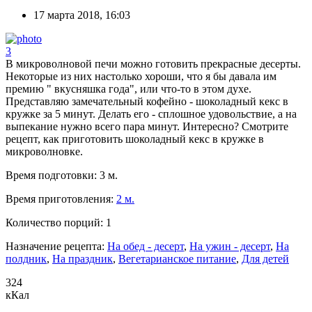
17 марта 2018, 16:03
3
В микроволновой печи можно готовить прекрасные десерты.
Некоторые из них настолько хороши, что я бы давала им
премию " вкусняшка года", или что-то в этом духе.
Представляю замечательный кофейно - шоколадный кекс в
кружке за 5 минут. Делать его - сплошное удовольствие, а на
выпекание нужно всего пара минут. Интересно? Смотрите
рецепт, как приготовить шоколадный кекс в кружке в
микроволновке.
Время подготовки:
3 м.
Время приготовления:
2 м.
Количество порций:
1
Назначение рецепта:
На обед - десерт
,
На ужин - десерт
,
На
полдник
,
На праздник
,
Вегетарианское питание
,
Для детей
324
кКал