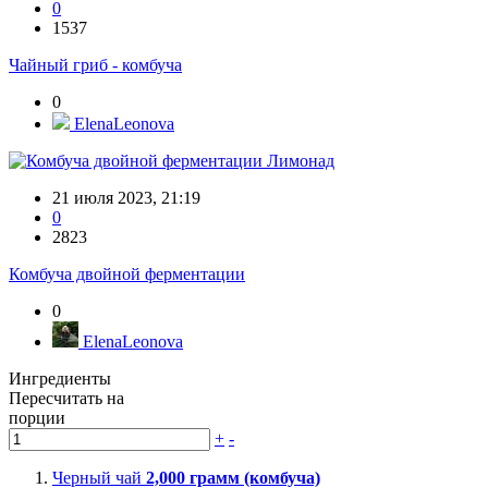
0
1537
Чайный гриб - комбуча
0
ElenaLeonova
Лимонад
21 июля 2023, 21:19
0
2823
Комбуча двойной ферментации
0
ElenaLeonova
Ингредиенты
Пересчитать на
порции
+
-
Черный чай
2,000
грамм (комбуча)