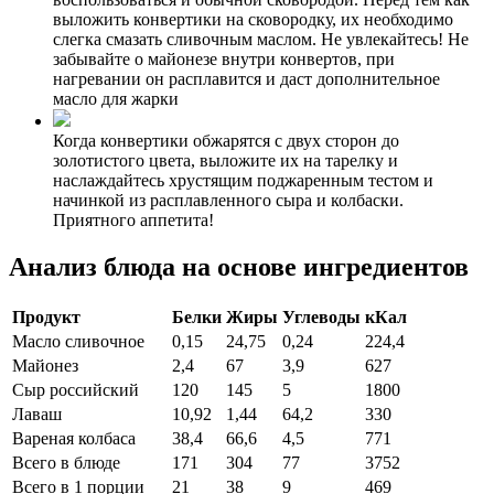
выложить конвертики на сковородку, их необходимо
слегка смазать сливочным маслом. Не увлекайтесь! Не
забывайте о майонезе внутри конвертов, при
нагревании он расплавится и даст дополнительное
масло для жарки
Когда конвертики обжарятся с двух сторон до
золотистого цвета, выложите их на тарелку и
наслаждайтесь хрустящим поджаренным тестом и
начинкой из расплавленного сыра и колбаски.
Приятного аппетита!
Анализ блюда на основе ингредиентов
Продукт
Белки
Жиры
Углеводы
кКал
Масло сливочное
0,15
24,75
0,24
224,4
Майонез
2,4
67
3,9
627
Сыр российский
120
145
5
1800
Лаваш
10,92
1,44
64,2
330
Вареная колбаса
38,4
66,6
4,5
771
Всего в блюде
171
304
77
3752
Всего в 1 порции
21
38
9
469