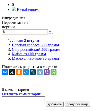
0
ElenaLeonova
Ингредиенты
Пересчитать на
порции
+
-
Лаваш
2
штуки
Вареная колбаса
300
грамм
Сыр российский
500
грамм
Майонез
100
грамм
Масло сливочное
30
грамм
Поделитесь рецептом в соцсетях
0
комментариев
Оставить комментарий
добавить
предпросмотр