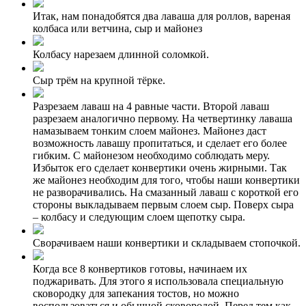
Итак, нам понадобятся два лаваша для роллов, вареная
колбаса или ветчина, сыр и майонез
Колбасу нарезаем длинной соломкой.
Сыр трём на крупной тёрке.
Разрезаем лаваш на 4 равные части. Второй лаваш
разрезаем аналогично первому. На четвертинку лаваша
намазываем тонким слоем майонез. Майонез даст
возможность лавашу пропитаться, и сделает его более
гибким. С майонезом необходимо соблюдать меру.
Избыток его сделает конвертики очень жирными. Так
же майонез необходим для того, чтобы наши конвертики
не разворачивались. На смазанный лаваш с короткой его
стороны выкладываем первым слоем сыр. Поверх сыра
– колбасу и следующим слоем щепотку сыра.
Сворачиваем наши конвертики и складываем стопочкой.
Когда все 8 конвертиков готовы, начинаем их
поджаривать. Для этого я использовала специальную
сковородку для запекания тостов, но можно
воспользоваться и обычной сковородой. Перед тем как