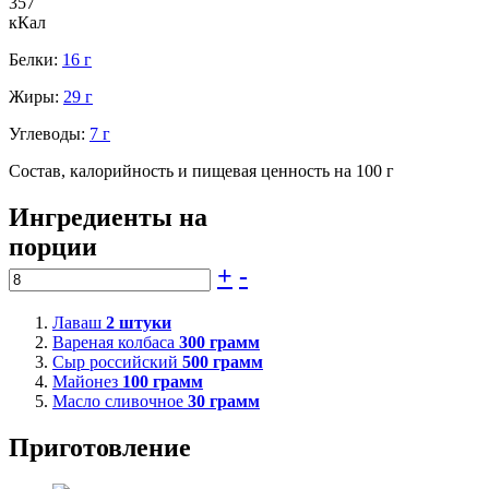
357
кКал
Белки:
16 г
Жиры:
29 г
Углеводы:
7 г
Состав, калорийность и пищевая ценность на 100 г
Ингредиенты на
порции
+
-
Лаваш
2
штуки
Вареная колбаса
300
грамм
Сыр российский
500
грамм
Майонез
100
грамм
Масло сливочное
30
грамм
Приготовление