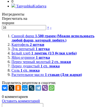
0
TanyushkaKudaeva
Ингредиенты
Пересчитать на
порции
+
-
Свиной фарш
1,500
грамм (Можно использовать
любой фарш, который любите.)
Картофель
2
штуки
Лук репчатый
1
штука
Белый хлеб
1
ломтик (1/3 булки хлеба)
Яйцо куриное
1
штука
Перец черный молотый
2
ст. ложки
Перец душистый
1
ст. ложка
Соль
1
ст. ложка
Растительное масло
1
стакан (Для жарки)
Поделитесь рецептом в соцсетях
0
комментариев
Оставить комментарий