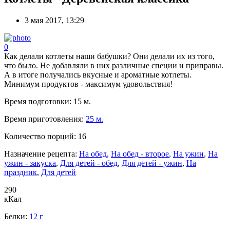
3 мая 2017, 13:29
0
Как делали котлеты наши бабушки? Они делали их из того,
что было. Не добавляли в них различные специи и приправы.
А в итоге получались вкусные и ароматные котлеты.
Минимум продуктов - максимум удовольствия!
Время подготовки:
15 м.
Время приготовления:
25 м.
Количество порций:
16
Назначение рецепта:
На обед
,
На обед - второе
,
На ужин
,
На
ужин - закуска
,
Для детей - обед
,
Для детей - ужин
,
На
праздник
,
Для детей
290
кКал
Белки:
12 г