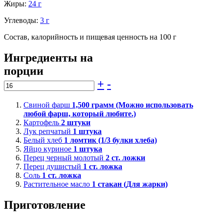
Жиры:
24 г
Углеводы:
3 г
Состав, калорийность и пищевая ценность на 100 г
Ингредиенты на
порции
+
-
Свиной фарш
1,500
грамм (Можно использовать
любой фарш, который любите.)
Картофель
2
штуки
Лук репчатый
1
штука
Белый хлеб
1
ломтик (1/3 булки хлеба)
Яйцо куриное
1
штука
Перец черный молотый
2
ст. ложки
Перец душистый
1
ст. ложка
Соль
1
ст. ложка
Растительное масло
1
стакан (Для жарки)
Приготовление