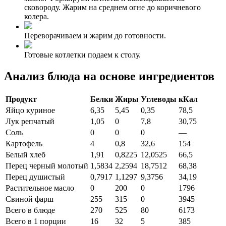
сковороду. Жарим на среднем огне до коричневого
колера.
Переворачиваем и жарим до готовности.
Готовые котлетки подаем к столу.
Анализ блюда на основе ингредиентов
Продукт
Белки
Жиры
Углеводы
кКал
Яйцо куриное
6,35
5,45
0,35
78,5
Лук репчатый
1,05
0
7,8
30,75
Соль
0
0
0
—
Картофель
4
0,8
32,6
154
Белый хлеб
1,91
0,8225
12,0525
66,5
Перец черный молотый
1,5834
2,2594
18,7512
68,38
Перец душистый
0,7917
1,1297
9,3756
34,19
Растительное масло
0
200
0
1796
Свиной фарш
255
315
0
3945
Всего в блюде
270
525
80
6173
Всего в 1 порции
16
32
5
385