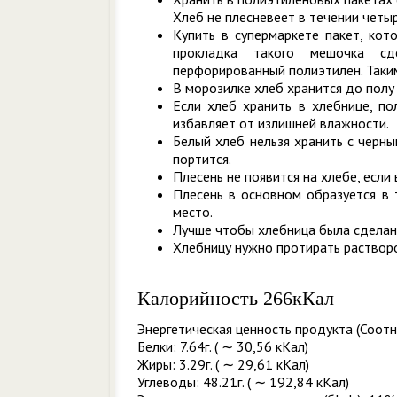
Хлеб не плесневеет в течении четы
Купить в супермаркете пакет, кот
прокладка такого мешочка сд
перфорированный полиэтилен. Таким
В морозилке хлеб хранится до полу 
Если хлеб хранить в хлебнице, по
избавляет от излишней влажности.
Белый хлеб нельзя хранить с черн
портится.
Плесень не появится на хлебе, если
Плесень в основном образуется в 
место.
Лучше чтобы хлебница была сделан
Хлебницу нужно протирать раствором
Калорийность 266кКал
Энергетическая ценность продукта (Соотн
Белки: 7.64г. ( ∼ 30,56 кКал)
Жиры: 3.29г. ( ∼ 29,61 кКал)
Углеводы: 48.21г. ( ∼ 192,84 кКал)