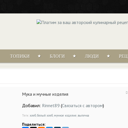
ТОПИКИ
БЛОГИ
ЛЮДИ
РЕ
Мука и мучные изделия
Добавил:
Rinnet89
(
Связаться с автором
)
Теги:
хлеб
,
белый хлеб
,
мучное изделие
,
выпечка
Поделиться: