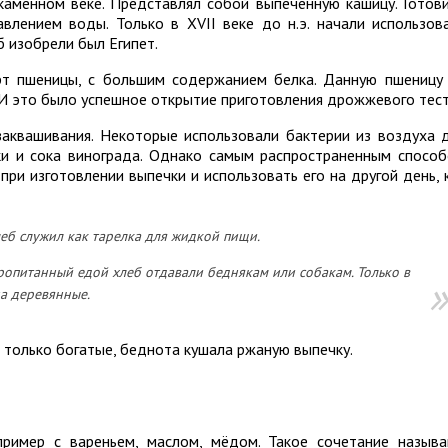
каменном веке. Представлял собой выпеченную кашицу. Готов
авлением воды. Только в XVII веке до н.э. начали использов
б изобрели был Египет.
т пшеницы, с большим содержанием белка. Данную пшеницу
. И это было успешное открытие приготовления дрожжевого тест
аквашивания. Некоторые использовали бактерии из воздуха 
уки и сока винограда. Однако самым распространенным спосо
при изготовлении выпечки и использовать его на другой день, 
леб служил как тарелка для жидкой пищи.
опитанный едой хлеб отдавали беднякам или собакам. Только в
на деревянные.
 только богатые, беднота кушала ржаную выпечку.
пример с вареньем, маслом, мёдом. Такое сочетание назыв