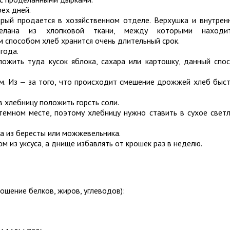
рех дней.
орый продается в хозяйственном отделе. Верхушка и внутрен
елана из хлопковой ткани, между которыми находит
 способом хлеб хранится очень длительный срок.
года.
ложить туда кусок яблока, сахара или картошку, данный спо
ым. Из — за того, что происходит смешение дрожжей хлеб быс
 в хлебницу положить горсть соли.
темном месте, поэтому хлебницу нужно ставить в сухое свет
а из бересты или можжевельника.
 из уксуса, а днище избавлять от крошек раз в неделю.
ошение белков, жиров, углеводов):