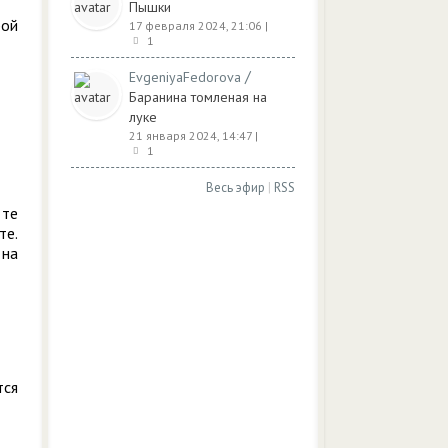
Пышки
рой
17 февраля 2024, 21:06
|
1
/
EvgeniyaFedorova
Баранина томленая на
луке
21 января 2024, 14:47
|
1
Весь эфир
|
RSS
 те
те.
 на
тся