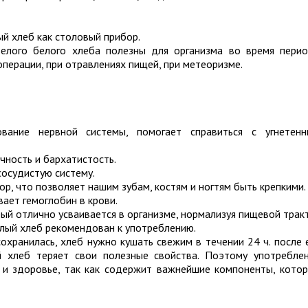
й хлеб как столовый прибор.
елого белого хлеба полезны для организма во время пери
операции, при отравлениях пищей, при метеоризме.
вание нервной системы, помогает справиться с угнетен
чность и бархатистость.
осудистую систему.
р, что позволяет нашим зубам, костям и ногтям быть крепкими.
ет гемоглобин в крови.
рый отлично усваивается в организме, нормализуя пищевой тракт
лый хлеб рекомендован к употреблению.
охранилась, хлеб нужно кушать свежим в течении 24 ч. после 
й хлеб теряет свои полезные свойства. Поэтому употребле
 и здоровье, так как содержит важнейшие компоненты, кото