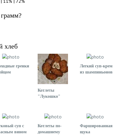
 | 11% | 72%
 грамм?
й хлеб
ходные гренки
Легкий суп-крем
яйцом
из шампиньонов
Котлеты
"Лукошко"
ковый суп с
Котлеты по-
Фаршированная
расным вином
домашнему
щука