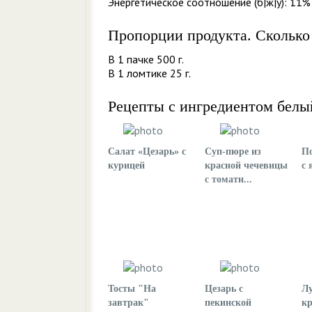
Энергетическое соотношение (б|ж|у): 11%
Пропорции продукта. Сколько
В 1 пачке 500 г.
В 1 ломтике 25 г.
Рецепты с ингредиентом белы
Салат «Цезарь» с
Суп-пюре из
По
курицей
красной чечевицы
с 
с томатн...
Тосты "На
Цезарь с
Лу
завтрак"
пекинской
к