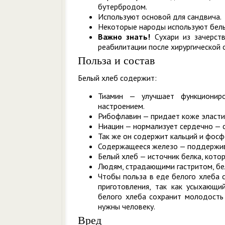
бутербродом.
Используют основой для сандвича.
Некоторые народы используют белы
Важно знать!
Сухари из зачерств
реабилитации после хирургической 
Польза и состав
Белый хлеб содержит:
Тиамин — улучшает функциониро
настроением.
Рибофлавин — придает коже эласти
Ниацин — нормализует сердечно — с
Так же он содержит кальций и фосфо
Содержащееся железо — поддержива
Белый хлеб — источник белка, кото
Людям, страдающими гастритом, бе
Чтобы польза в еде белого хлеба с
приготовления, так как усыхающи
белого хлеба сохранит молодость
нужны человеку.
Вред