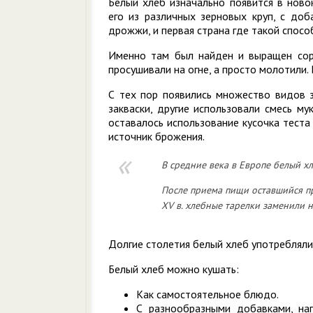
Белый хлеб изначально появится в ново
его из различных зерновых круп, с доб
дрожжи, и первая страна где такой спосо
Именно там был найден и выращен сор
просушивали на огне, а просто молотили
С тех пор появились множество видов з
закваски, другие использовали смесь м
оставалось использование кусочка теста 
источник брожения.
В средние века в Европе белый х
После приема пищи оставшийся пр
XV в. хлебные тарелки заменили 
Долгие столетия белый хлеб употребляли
Белый хлеб можно кушать:
Как самостоятельное блюдо.
С разнообразными добавками, на