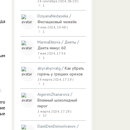
24 сентября 2024, 06:20
|
1
/
DziyanaNedaseka
ода
Фисташковый чизкейк
9 мая 2024, 19:48
|
1
/
/
MarinaEktova
Диеты
Диета минус 60
7 мая 2024, 17:54
ным
1
/
abyrabyrvalg
Как убрать
горечь у грецких орехов
19 марта 2024, 17:19
|
2
.
/
AigerimZhanarova
Влажный шоколадный
его
пирог
ние
1 марта 2024, 17:28
|
рые
37
/
DanilDenDimonIvanov