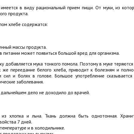
 имеется в виду рациональный прием пищи. От муки, из кото
ого продукта.
елом хлебе содержатся:
енный массы продукта.
 в питании может появиться большой вред для организма.
чку добавляется мука тонкого помола. Поэтому в муке теряются
к же переедание белого хлеба, приводит к болезням и полно
 сил и болях в голове. Большое употребление сказывается
ические заболевания.
в дальнейшем дело не доходило до врачей.
 из хлопка и льна. Ткань должна быть однотонная. Храни
войства 7 дней.
температуре и в холодильнике.
 с проделанными дырками.