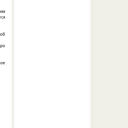
няя
ся
соб
тро
лое