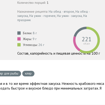
Количество порций:
1
Назначение рецепта:
На обед - второе
,
На обед -
закуска
,
На ужин - горячее
,
На ужин - закуска
,
На
праздник
Белки:
8 г
221
Жиры:
9 г
кКал
Углеводы:
26 г
Состав, калорийность и пищевая ценность на 100 г
яр для рыбы
кляр
я и в то же время эффектная закуска. Нежность крабового мяса
здать быстрое и вкусное блюдо при минимальных затратах. Я