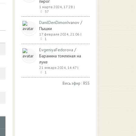
пирог
1 марта 2024, 17:28
|
37
/
DanilDenDimonIvanov
Пышки
17 февраля 2024, 21:06
|
1
/
EvgeniyaFedorova
Баранина томленая на
луке
21 января 2024, 14:47
|
1
Весь эфир
|
RSS