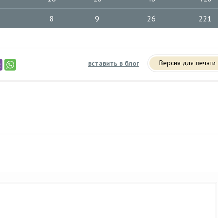
8
9
26
221
Версия для печати
вставить в блог