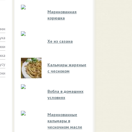
Маринованная
корюшка
амм
ука
Хе из сазана
жки
жка
усу
Кальмары жареные
с чесноком
рки
Вобла в домашних
условиях
Маринованные
кальмары в
чесночном масле