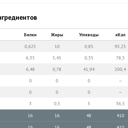
нгредиентов
Белки
Жиры
Углеводы
кКал
0,625
10
0,85
95,25
6,35
5,45
0,35
78,5
6,48
0,78
41,94
200,4
0
0
0
—
0
0
0
—
3
0,5
5
36,5
16
16
48
410
16
16
48
410