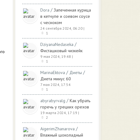
/
Dora
Запеченная курица
в кетчупе и соевом соусе
с чесноком
24 сентября 2024, 06:20
|
1
/
DziyanaNedaseka
Фисташковый чизкейк
ого
9 мая 2024, 19:48
|
1
/
/
MarinaEktova
Диеты
Диета минус 60
7 мая 2024, 17:54
1
/
abyrabyrvalg
Как убрать
горечь у грецких орехов
19 марта 2024, 17:19
|
2
/
AigerimZhanarova
Влажный шоколадный