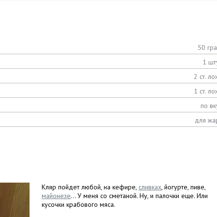
50 гр
1 шт
2 ст. ло
1 ст. ло
по вк
для жа
Кляр пойдет любой, на кефире,
сливках
, йогурте, пиве,
майонезе
… У меня со сметаной. Ну, и палочки еще. Или
кусочки крабового мяса.