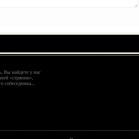
, Вы найдете у нас
ней «стряпни»,
о собеседника...