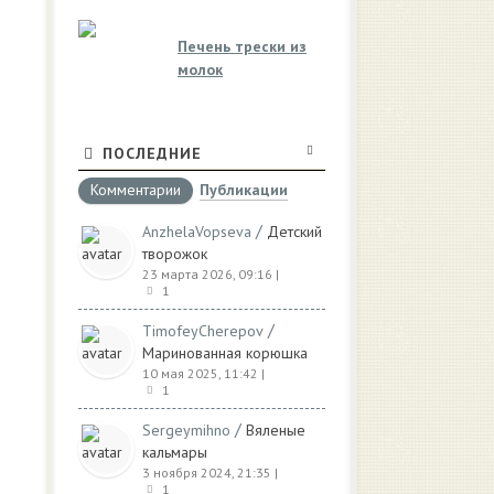
Печень трески из
молок
ПОСЛЕДНИЕ
Комментарии
Публикации
/
AnzhelaVopseva
Детский
творожок
23 марта 2026, 09:16
|
1
/
TimofeyCherepov
Маринованная корюшка
10 мая 2025, 11:42
|
1
/
Sergeymihno
Вяленые
кальмары
3 ноября 2024, 21:35
|
1