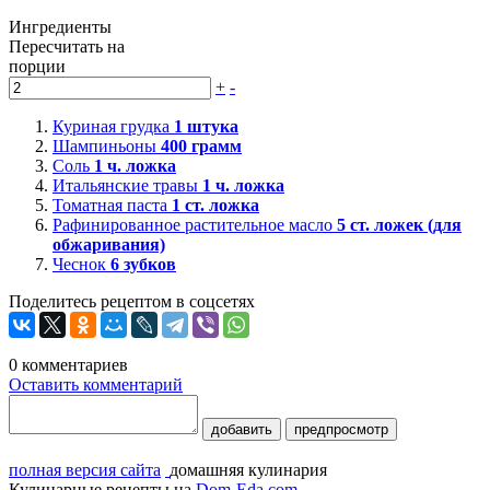
Ингредиенты
Пересчитать на
порции
+
-
Куриная грудка
1
штука
Шампиньоны
400
грамм
Соль
1
ч. ложка
Итальянские травы
1
ч. ложка
Томатная паста
1
ст. ложка
Рафинированное растительное масло
5
ст. ложек (для
обжаривания)
Чеснок
6
зубков
Поделитесь рецептом в соцсетях
0
комментариев
Оставить комментарий
добавить
предпросмотр
полная версия сайта
домашняя кулинария
Кулинарные рецепты на
Dom-Eda.com