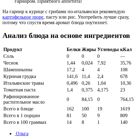
гарниром. Приятного аппетита!
На гарнир к курице с грибами по-итальянски рекомендую
картофельное пюре
, пасту или рис. Употребить лучше сразу,
потому что спустя время аромат блюда поутихнет.
Анализ блюда на основе ингредиентов
Продукт
Белки
Жиры
Углеводы
кКал
Соль
0
0
0
—
Чеснок
1,44
0,024
7,92
35,76
Шампиньоны
17,2
4
4
108
Куриная грудка
141,6
11,4
2,4
678
Итальянские травы
0,496
0,26
1,04
10,36
Томатная паста
1,4
0,375
4,175
23
Рафинированное
0
84,15
0
764,15
растительное масло
Всего в блюде
162
100
19
1619
Всего в 1 порции
81
50
9
809
Всего в 100 граммах
14
8
1
140
Ольга