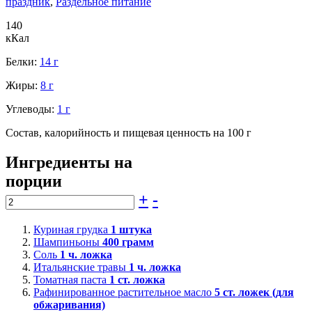
праздник
,
Раздельное питание
140
кКал
Белки:
14 г
Жиры:
8 г
Углеводы:
1 г
Состав, калорийность и пищевая ценность на 100 г
Ингредиенты на
порции
+
-
Куриная грудка
1
штука
Шампиньоны
400
грамм
Соль
1
ч. ложка
Итальянские травы
1
ч. ложка
Томатная паста
1
ст. ложка
Рафинированное растительное масло
5
ст. ложек (для
обжаривания)