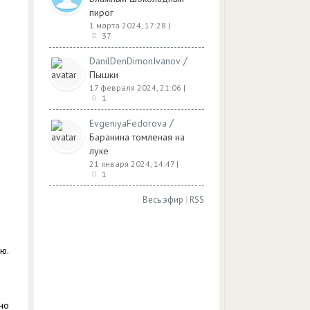
пирог
1 марта 2024, 17:28
|
37
/
DanilDenDimonIvanov
Пышки
17 февраля 2024, 21:06
|
1
/
EvgeniyaFedorova
Баранина томленая на
луке
21 января 2024, 14:47
|
1
Весь эфир
|
RSS
ю.
но