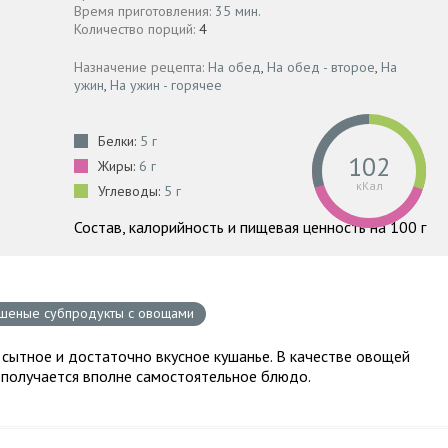
Время приготовления:
35 мин.
Количество порций:
4
Назначение рецепта:
На обед
,
На обед - второе
,
На
ужин
,
На ужин - горячее
Белки:
5 г
102
Жиры:
6 г
кКал
Углеводы:
5 г
Состав, калорийность и пищевая ценность на 100 г
шеные субпродукты с овощами
сытное и достаточно вкусное кушанье. В качестве овощей
 получается вполне самостоятельное блюдо.