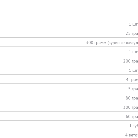
1 шт
25 гр
300 грамм (куриные желуд
1 шт
200 гр
1 шт
4 гра
5 гр
80 гр
300 гр
60 гр
1 зу
4 вето