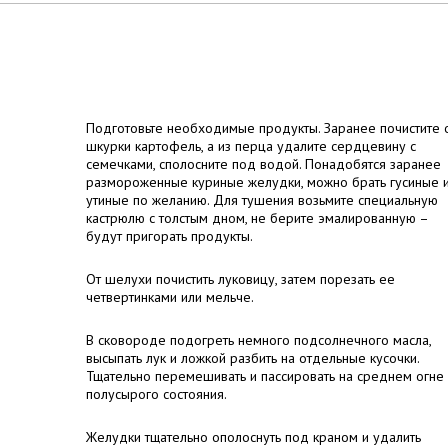
Подготовьте необходимые продукты. Заранее почистите 
шкурки картофель, а из перца удалите сердцевину с
семечками, сполосните под водой. Понадобятся заранее
размороженные куриные желудки, можно брать гусиные 
утиные по желанию. Для тушения возьмите специальную
кастрюлю с толстым дном, не берите эмалированную –
будут пригорать продукты.
От шелухи почистить луковицу, затем порезать ее
четвертинками или мельче.
В сковороде подогреть немного подсолнечного масла,
высыпать лук и ложкой разбить на отдельные кусочки.
Тщательно перемешивать и пассировать на среднем огне
полусырого состояния.
Желудки тщательно ополоснуть под краном и удалить