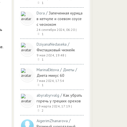
4
1
/
Dora
Запеченная курица
в кетчупе и соевом соусе
с чесноком
сь
24 сентября 2024, 06:20
|
1
/
DziyanaNedaseka
е.
Фисташковый чизкейк
9 мая 2024, 19:48
|
1
/
/
MarinaEktova
Диеты
Диета минус 60
7 мая 2024, 17:54
1
/
abyrabyrvalg
Как убрать
горечь у грецких орехов
19 марта 2024, 17:19
|
2
/
AigerimZhanarova
Влажный шоколадный