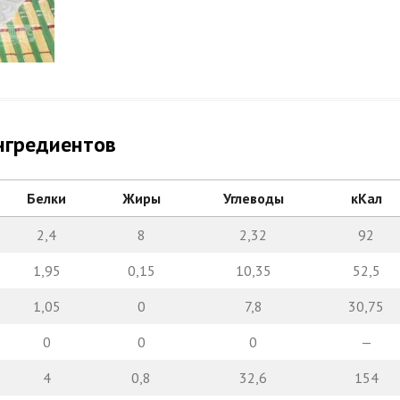
нгредиентов
Белки
Жиры
Углеводы
кКал
2,4
8
2,32
92
1,95
0,15
10,35
52,5
1,05
0
7,8
30,75
0
0
0
—
4
0,8
32,6
154