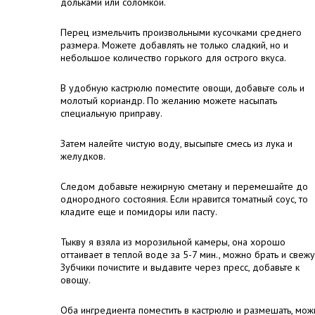
дольками или соломкой.
Перец измельчить произвольными кусочками среднего
размера. Можете добавлять не только сладкий, но и
небольшое количество горького для острого вкуса.
В удобную кастрюлю поместите овощи, добавьте соль и
молотый кориандр. По желанию можете насыпать
специальную приправу.
Затем налейте чистую воду, высыпьте смесь из лука и
желудков.
Следом добавьте нежирную сметану и перемешайте до
однородного состояния. Если нравится томатный соус, то
кладите еще и помидоры или пасту.
Тыкву я взяла из морозильной камеры, она хорошо
оттаивает в теплой воде за 5-7 мин., можно брать и свежу
Зубчики почистите и выдавите через пресс, добавьте к
овощу.
Оба ингредиента поместить в кастрюлю и размешать, мож