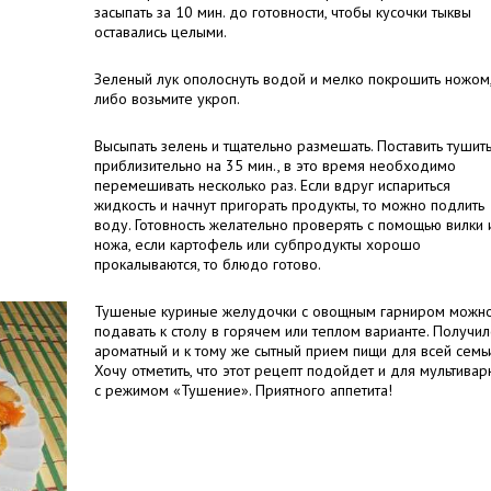
засыпать за 10 мин. до готовности, чтобы кусочки тыквы
оставались целыми.
Зеленый лук ополоснуть водой и мелко покрошить ножом
либо возьмите укроп.
Высыпать зелень и тщательно размешать. Поставить тушит
приблизительно на 35 мин., в это время необходимо
перемешивать несколько раз. Если вдруг испариться
жидкость и начнут пригорать продукты, то можно подлить
воду. Готовность желательно проверять с помощью вилки 
ножа, если картофель или субпродукты хорошо
прокалываются, то блюдо готово.
Тушеные куриные желудочки с овощным гарниром можн
подавать к столу в горячем или теплом варианте. Получил
ароматный и к тому же сытный прием пищи для всей семьи
Хочу отметить, что этот рецепт подойдет и для мультивар
с режимом «Тушение». Приятного аппетита!