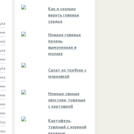
Как и сколько
варить говяжье
сердце
ука
амм
Нежная говяжья
печень,
ки)
вымоченная в
ука
молоке
амм
ука
Салат из требухи с
морковкой
мма
амм
Нежные свиные
амм
хвостики, тушеные
амм
с картошкой
амм
Картофель,
бок
тушеный с куриной
чки
печенью