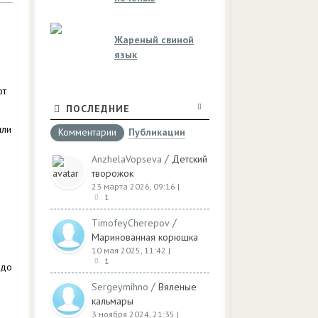
Жареный свиной
язык
от
ПОСЛЕДНИЕ
или
Комментарии
Публикации
/
AnzhelaVopseva
Детский
творожок
23 марта 2026, 09:16
|
1
/
TimofeyCherepov
Маринованная корюшка
10 мая 2025, 11:42
|
1
 до
/
Sergeymihno
Вяленые
кальмары
3 ноября 2024, 21:35
|