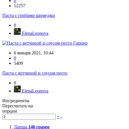
0
12257
Паста с грибами шимеджи
0
ElenaLeonova
Гарнир
6 января 2021, 10:44
0
5409
Паста с ветчиной и соусом песто
0
ElenaLeonova
Ингредиенты
Пересчитать на
порции
+
-
Лапша
140
грамм