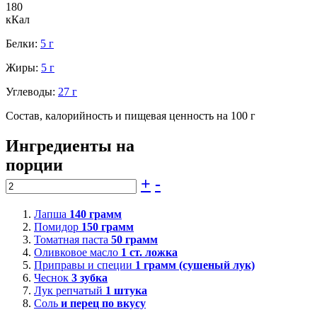
180
кКал
Белки:
5 г
Жиры:
5 г
Углеводы:
27 г
Состав, калорийность и пищевая ценность на 100 г
Ингредиенты на
порции
+
-
Лапша
140
грамм
Помидор
150
грамм
Томатная паста
50
грамм
Оливковое масло
1
ст. ложка
Приправы и специи
1
грамм (сушеный лук)
Чеснок
3
зубка
Лук репчатый
1
штука
Соль
и перец по вкусу