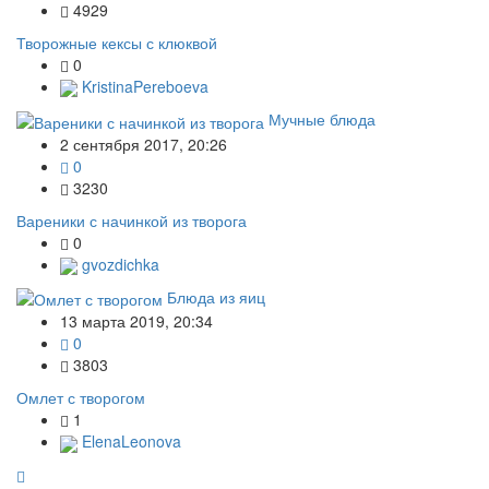
4929
Творожные кексы с клюквой
0
KristinaPereboeva
Мучные блюда
2 сентября 2017, 20:26
0
3230
Вареники с начинкой из творога
0
gvozdichka
Блюда из яиц
13 марта 2019, 20:34
0
3803
Омлет с творогом
1
ElenaLeonova