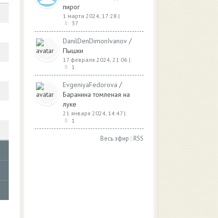
пирог
1 марта 2024, 17:28
|
37
/
DanilDenDimonIvanov
Пышки
17 февраля 2024, 21:06
|
1
/
EvgeniyaFedorova
Баранина томленая на
луке
21 января 2024, 14:47
|
1
Весь эфир
|
RSS