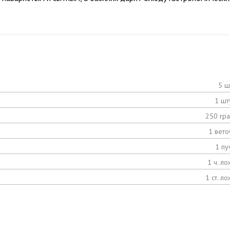
5 ш
1 шт
250 гр
1 вето
1 пу
1 ч. ло
1 ст. ло