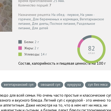
Время приготовления:
25 мин.
Количество порций:
7
Назначение рецепта:
На обед - первое
,
На ужин -
горячее
,
Для беременных и кормящих
,
Вегетарианское
питание
,
Для диеты
,
Постное питание
,
Раздельное
питание
,
Для детей
Белки:
2 г
82
Жиры:
2 г
кКал
Углеводы:
14 г
Состав, калорийность и пищевая ценность на 100 г
вегетарианский суп
овощной суп
кукуруза
суп без мяса
людо для всей семьи. Но очень часто простые и классические су
зного и вкусного блюда. Летний суп с кукурузой - это именно то
и аппетитным. Даже несмотря на то, что в нем нет ни мяса, ни
я наваристым и сытным, а базилик дарит блюду гастрономически