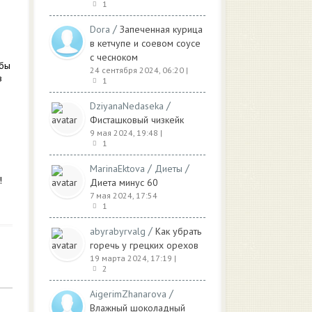
1
/
Dora
Запеченная курица
в кетчупе и соевом соусе
с чесноком
обы
24 сентября 2024, 06:20
|
в
1
/
DziyanaNedaseka
Фисташковый чизкейк
9 мая 2024, 19:48
|
1
/
/
MarinaEktova
Диеты
!
Диета минус 60
7 мая 2024, 17:54
1
/
abyrabyrvalg
Как убрать
горечь у грецких орехов
19 марта 2024, 17:19
|
2
/
AigerimZhanarova
Влажный шоколадный