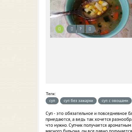
?
Теги:
суп
суп без зажарки
суп с овощами
Суп - это обязательное и повседневное б
приедаются, а ведь так хочется разнообра
что нужно. Супчик получается ароматным 
мясного бульона, он все равно получаетс