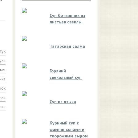
Суп ботвинник из
листьев свеклы
Татарская салма
тук
ука
амм
Горячий
свекольный суп
чка
чок
жка
Суп из языка
жка
Куриный суп с
шампиньонами и
творожным сыром