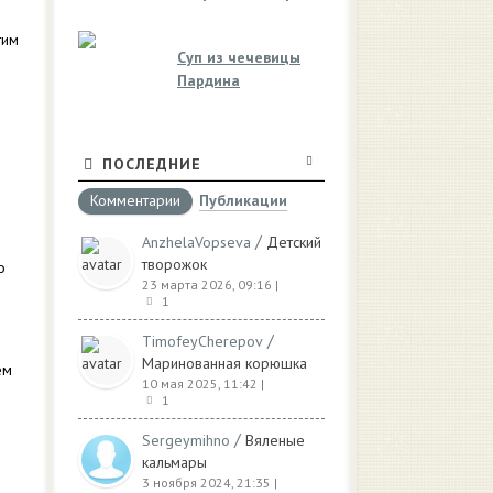
тим
Суп из чечевицы
Пардина
ПОСЛЕДНИЕ
Комментарии
Публикации
/
AnzhelaVopseva
Детский
творожок
о
23 марта 2026, 09:16
|
1
/
TimofeyCherepov
Маринованная корюшка
ем
10 мая 2025, 11:42
|
1
/
Sergeymihno
Вяленые
кальмары
3 ноября 2024, 21:35
|