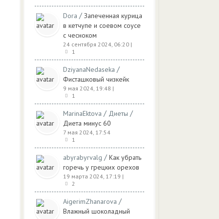
/
Dora
Запеченная курица
в кетчупе и соевом соусе
с чесноком
24 сентября 2024, 06:20
|
1
/
DziyanaNedaseka
Фисташковый чизкейк
9 мая 2024, 19:48
|
1
/
/
MarinaEktova
Диеты
Диета минус 60
7 мая 2024, 17:54
1
/
abyrabyrvalg
Как убрать
горечь у грецких орехов
19 марта 2024, 17:19
|
2
/
AigerimZhanarova
Влажный шоколадный