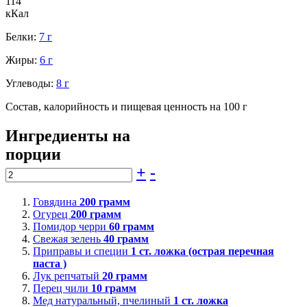
114
кКал
Белки:
7 г
Жиры:
6 г
Углеводы:
8 г
Состав, калорийность и пищевая ценность на 100 г
Ингредиенты на
порции
+
-
Говядина
200
грамм
Огурец
200
грамм
Помидор черри
60
грамм
Свежая зелень
40
грамм
Приправы и специи
1
ст. ложка (острая перечная
паста )
Лук репчатый
20
грамм
Перец чили
10
грамм
Мед натуральный, пчелиный
1
ст. ложка