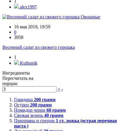
1
alex1997
Овощные
16 мая 2019, 19:59
0
3958
Весенний салат из свежего горошка
1
Kulinarik
Ингредиенты
Пересчитать на
порции
+
-
Говядина
200
грамм
Огурец
200
грамм
Помидор черри
60
грамм
Свежая зелень
40
грамм
Приправы и специи
1
ст. ложка (острая перечная
паста )