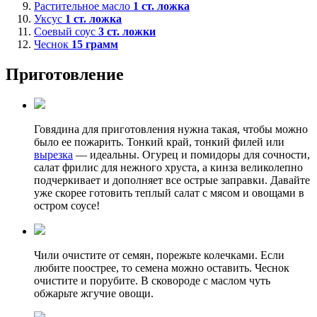
Растительное масло
1
ст. ложка
Уксус
1
ст. ложка
Соевый соус
3
ст. ложки
Чеснок
15
грамм
Приготовление
Говядина для приготовления нужна такая, чтобы можно
было ее пожарить. Тонкий край, тонкий филей или
вырезка
— идеальны. Огурец и помидоры для сочности,
салат фрилис для нежного хруста, а кинза великолепно
подчеркивает и дополняет все острые заправки. Давайте
уже скорее готовить теплый салат с мясом и овощами в
остром соусе!
Чили очистите от семян, порежьте колечками. Если
любите поострее, то семена можно оставить. Чеснок
очистите и порубите. В сковороде с маслом чуть
обжарьте жгучие овощи.