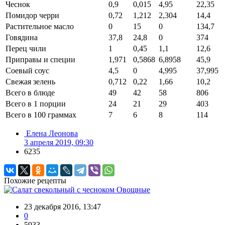
Чеснок
0,9
0,015
4,95
22,35
Помидор черри
0,72
1,212
2,304
14,4
Растительное масло
0
15
0
134,7
Говядина
37,8
24,8
0
374
Перец чили
1
0,45
1,1
12,6
Приправы и специи
1,971
0,5868
6,8958
45,9
Соевый соус
4,5
0
4,995
37,995
Свежая зелень
0,712
0,22
1,66
10,2
Всего в блюде
49
42
58
806
Всего в 1 порции
24
21
29
403
Всего в 100 граммах
7
6
8
114
Елена Леонова
3 апреля 2019, 09:30
6235
Похожие рецепты
Овощные
23 декабря 2016, 13:47
0
5933