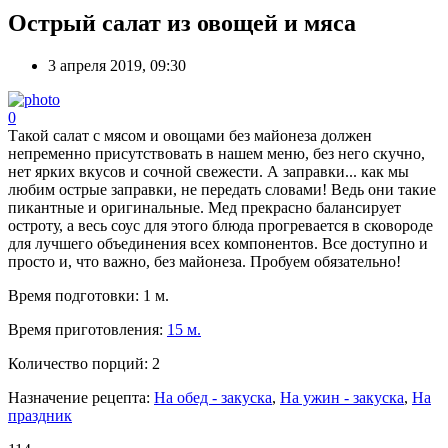
Острый салат из овощей и мяса
3 апреля 2019, 09:30
0
Такой салат с мясом и овощами без майонеза должен
непременно присутствовать в нашем меню, без него скучно,
нет ярких вкусов и сочной свежести. А заправки... как мы
любим острые заправки, не передать словами! Ведь они такие
пикантные и оригинальные. Мед прекрасно балансирует
остроту, а весь соус для этого блюда прогревается в сковороде
для лучшего объединения всех компонентов. Все доступно и
просто и, что важно, без майонеза. Пробуем обязательно!
Время подготовки:
1 м.
Время приготовления:
15 м.
Количество порций:
2
Назначение рецепта:
На обед - закуска
,
На ужин - закуска
,
На
праздник