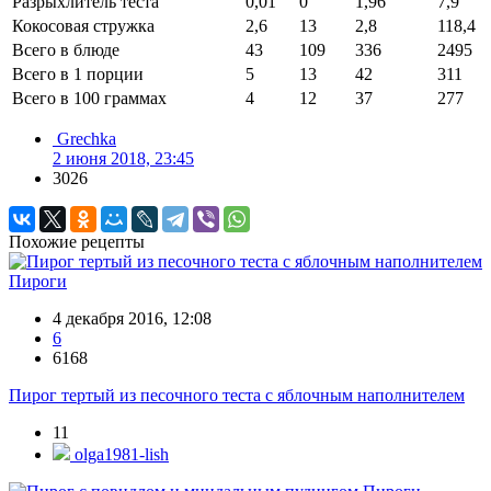
Разрыхлитель теста
0,01
0
1,96
7,9
Кокосовая стружка
2,6
13
2,8
118,4
Всего в блюде
43
109
336
2495
Всего в 1 порции
5
13
42
311
Всего в 100 граммах
4
12
37
277
Grechka
2 июня 2018, 23:45
3026
Похожие рецепты
Пироги
4 декабря 2016, 12:08
6
6168
Пирог тертый из песочного теста с яблочным наполнителем
11
olga1981-lish