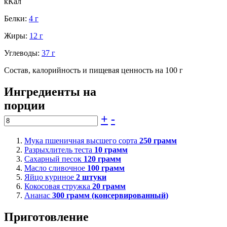
кКал
Белки:
4 г
Жиры:
12 г
Углеводы:
37 г
Состав, калорийность и пищевая ценность на 100 г
Ингредиенты на
порции
+
-
Мука пшеничная высшего сорта
250
грамм
Разрыхлитель теста
10
грамм
Сахарный песок
120
грамм
Масло сливочное
100
грамм
Яйцо куриное
2
штуки
Кокосовая стружка
20
грамм
Ананас
300
грамм (консервированный)
Приготовление