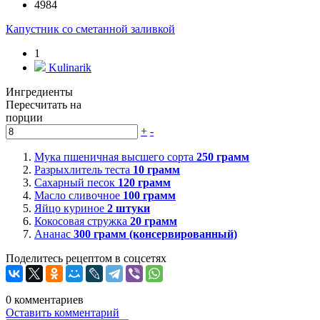
4984
Капустник со сметанной заливкой
1
Kulinarik
Ингредиенты
Пересчитать на
порции
+
-
Мука пшеничная высшего сорта
250
грамм
Разрыхлитель теста
10
грамм
Сахарный песок
120
грамм
Масло сливочное
100
грамм
Яйцо куриное
2
штуки
Кокосовая стружка
20
грамм
Ананас
300
грамм (консервированный)
Поделитесь рецептом в соцсетях
0
комментариев
Оставить комментарий