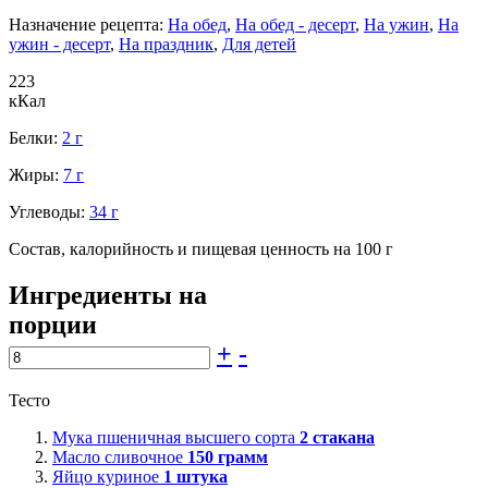
Назначение рецепта:
На обед
,
На обед - десерт
,
На ужин
,
На
ужин - десерт
,
На праздник
,
Для детей
223
кКал
Белки:
2 г
Жиры:
7 г
Углеводы:
34 г
Состав, калорийность и пищевая ценность на 100 г
Ингредиенты на
порции
+
-
Тесто
Мука пшеничная высшего сорта
2
стакана
Масло сливочное
150
грамм
Яйцо куриное
1
штука