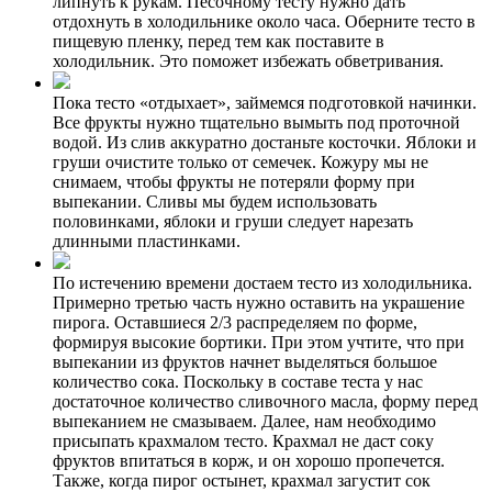
липнуть к рукам. Песочному тесту нужно дать
отдохнуть в холодильнике около часа. Оберните тесто в
пищевую пленку, перед тем как поставите в
холодильник. Это поможет избежать обветривания.
Пока тесто «отдыхает», займемся подготовкой начинки.
Все фрукты нужно тщательно вымыть под проточной
водой. Из слив аккуратно достаньте косточки. Яблоки и
груши очистите только от семечек. Кожуру мы не
снимаем, чтобы фрукты не потеряли форму при
выпекании. Сливы мы будем использовать
половинками, яблоки и груши следует нарезать
длинными пластинками.
По истечению времени достаем тесто из холодильника.
Примерно третью часть нужно оставить на украшение
пирога. Оставшиеся 2/3 распределяем по форме,
формируя высокие бортики. При этом учтите, что при
выпекании из фруктов начнет выделяться большое
количество сока. Поскольку в составе теста у нас
достаточное количество сливочного масла, форму перед
выпеканием не смазываем. Далее, нам необходимо
присыпать крахмалом тесто. Крахмал не даст соку
фруктов впитаться в корж, и он хорошо пропечется.
Также, когда пирог остынет, крахмал загустит сок