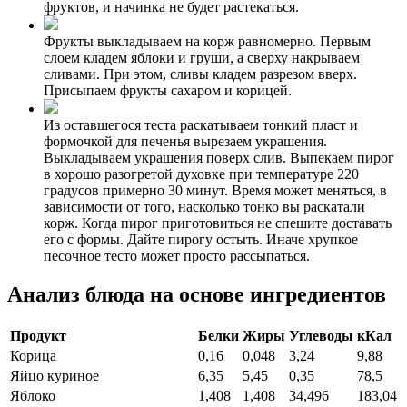
фруктов, и начинка не будет растекаться.
Фрукты выкладываем на корж равномерно. Первым
слоем кладем яблоки и груши, а сверху накрываем
сливами. При этом, сливы кладем разрезом вверх.
Присыпаем фрукты сахаром и корицей.
Из оставшегося теста раскатываем тонкий пласт и
формочкой для печенья вырезаем украшения.
Выкладываем украшения поверх слив. Выпекаем пирог
в хорошо разогретой духовке при температуре 220
градусов примерно 30 минут. Время может меняться, в
зависимости от того, насколько тонко вы раскатали
корж. Когда пирог приготовиться не спешите доставать
его с формы. Дайте пирогу остыть. Иначе хрупкое
песочное тесто может просто рассыпаться.
Анализ блюда на основе ингредиентов
Продукт
Белки
Жиры
Углеводы
кКал
Корица
0,16
0,048
3,24
9,88
Яйцо куриное
6,35
5,45
0,35
78,5
Яблоко
1,408
1,408
34,496
183,04