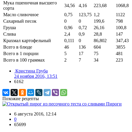
Мука пшеничная высшего
34,56
4,16
223,68
1068,8
сорта
Масло сливочное
0,75
123,75
1,2
1122
Сахарный песок
0
0
199,6
798
Груша
0,96
0,72
26,16
100,8
Слива
2,4
0,9
28,8
147
Крахмал картофельный
0,111
0
86,802
347,43
Всего в блюде
46
136
604
3855
Всего в 1 порции
5
17
75
481
Всего в 100 граммах
2
7
34
223
Кристина Груба
24 ноября 2016, 13:51
6162
Похожие рецепты
Пироги
6 августа 2016, 12:14
0
65699